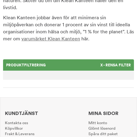
naturen. Sköter du om din Klean Kanteen håller den en
livstid.
Klean Kanteen jobbar även för att minimera sin
miljöpåverkan och donerar 1 procent av sin vinst till ideella
organisationer inom hälsa och miljö, ”1 % for the planet”. Läs
mer om
varumärket Klean Kanteen
här.
PRODUKTFILTRERING
X - RENSA FILTER
KUNDTJÄNST
MINA SIDOR
Kontakta oss
Mitt konto
Köpvillkor
Glömt lösenord
Frakt & Leverans
Spåra ditt paket