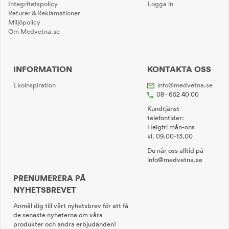
Integritetspolicy
Logga in
Returer & Reklamationer
Miljöpolicy
Om Medvetna.se
INFORMATION
KONTAKTA OSS
Ekoinspiration
info@medvetna.se
08 - 652 40 00
Kundtjänst
telefontider:
Helgfri mån-ons
kl. 09.00-13.00
Du når oss alltid på
info@medvetna.se
PRENUMERERA PÅ
NYHETSBREVET
Anmäl dig till vårt nyhetsbrev för att få
de senaste nyheterna om våra
produkter och andra erbjudanden!