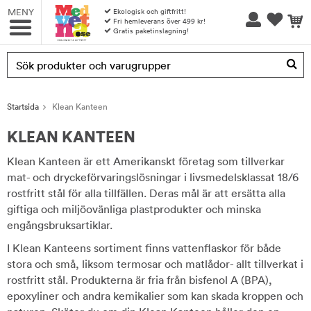
MENY
Ekologisk och giftfritt!
Fri hemleverans över 499 kr!
Gratis paketinslagning!
Produkten har blivit tillagd i varukorgen
Startsida
Klean Kanteen
KLEAN KANTEEN
Klean Kanteen är ett Amerikanskt företag som tillverkar
mat- och dryckeförvaringslösningar i livsmedelsklassat 18/6
rostfritt stål för alla tillfällen. Deras mål är att ersätta alla
giftiga och miljöovänliga plastprodukter och minska
engångsbruksartiklar.
I Klean Kanteens sortiment finns vattenflaskor för både
stora och små, liksom termosar och matlådor- allt tillverkat i
rostfritt stål. Produkterna är fria från bisfenol A (BPA),
epoxyliner och andra kemikalier som kan skada kroppen och