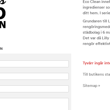
Eco Clean inneh
ingredienser so
ditt hem. I ser
Grundaren till 
rengöringsmedel
städbolag i 6 m
Det var då Lill
rengör effektiv
ON
Tyvärr ingår int
Till butikens sta
Sitemap »