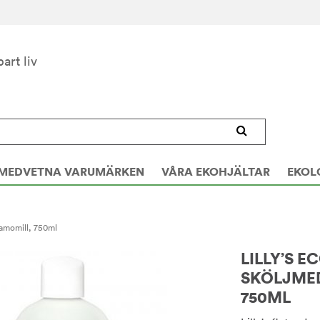
bart liv
MEDVETNA VARUMÄRKEN
VÅRA EKOHJÄLTAR
EKOL
 kamomill, 750ml
LILLY’S E
SKÖLJMED
750ML