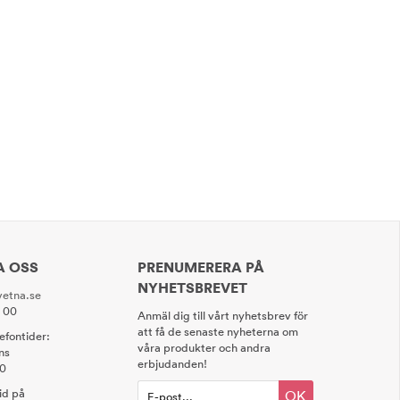
A OSS
PRENUMERERA PÅ
NYHETSBREVET
etna.se
0 00
Anmäl dig till vårt nyhetsbrev för
att få de senaste nyheterna om
lefontider:
våra produkter och andra
ns
erbjudanden!
00
tid på
OK