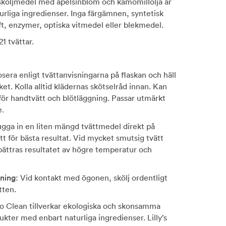
e sköljmedel med apelsinblom och kamomillolja är
turliga ingredienser. Inga färgämnen, syntetisk
ft, enzymer, optiska vitmedel eller blekmedel.
21 tvättar.
era enligt tvättanvisningarna på flaskan och häll
cket. Kolla alltid klädernas skötselråd innan. Kan
ör handtvätt och blötläggning. Passar utmärkt
e.
ugga in en liten mängd tvättmedel direkt på
tt för bästa resultat. Vid mycket smutsig tvätt
rbättras resultatet av högre temperatur och
ning
: Vid kontakt med ögonen, skölj ordentligt
ten.
 Eco Clean tillverkar ekologiska och skonsamma
kter med enbart naturliga ingredienser. Lilly’s