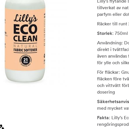
Lilly's flytand
tillverkat av na
parfym eller do
Räcker till runt 
Storlek
: 750ml
Användning: Dos
direkt i tvättfa
även användas f
för ylle och silk
För fläckar: Gn
fläcken före tvä
och vittvätt fö
dosering
Säkerhetsanvis
med mycket vat
Fakta
: Lilly’s
rengöringsprodu