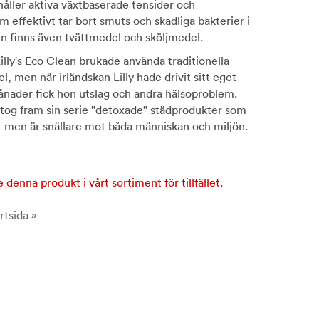
åller aktiva växtbaserade tensider och
m effektivt tar bort smuts och skadliga bakterier i
ien finns även tvättmedel och sköljmedel.
Lilly's Eco Clean brukade använda traditionella
, men när irländskan Lilly hade drivit sitt eget
ånader fick hon utslag och andra hälsoproblem.
y tog fram sin serie "detoxade" städprodukter som
t men är snällare mot båda människan och miljön.
e denna produkt i vårt sortiment för tillfället.
rtsida »