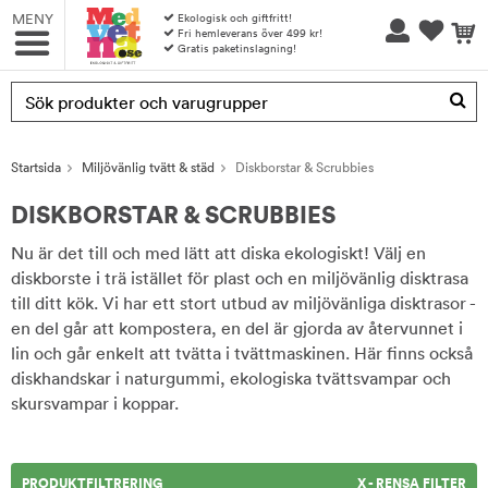
MENY
Ekologisk och giftfritt!
Fri hemleverans över 499 kr!
Gratis paketinslagning!
Produkten har blivit tillagd i varukorgen
Startsida
Miljövänlig tvätt & städ
Diskborstar & Scrubbies
DISKBORSTAR & SCRUBBIES
Nu är det till och med lätt att diska ekologiskt! Välj en
diskborste i trä istället för plast och en miljövänlig disktrasa
till ditt kök. Vi har ett stort utbud av miljövänliga disktrasor -
en del går att kompostera, en del är gjorda av återvunnet i
lin och går enkelt att tvätta i tvättmaskinen. Här finns också
diskhandskar i naturgummi, ekologiska tvättsvampar och
skursvampar i koppar.
PRODUKTFILTRERING
X - RENSA FILTER