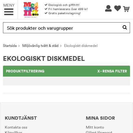
MENY
Ekologisk och giftfritt!
Fri hemleverans över 499 kr!
Gratis paketinslagning!
Produkten har blivit tillagd i varukorgen
Startsida
Miljövänlig tvätt & städ
Ekologiskt diskmedel
EKOLOGISKT DISKMEDEL
PRODUKTFILTRERING
X - RENSA FILTER
KUNDTJÄNST
MINA SIDOR
Kontakta oss
Mitt konto
Köpvillkor
Glömt lösenord