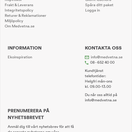
Frakt & Leverans
Spåra ditt paket
Integritetspolicy
Logga in
Returer & Reklamationer
Miljöpolicy
Om Medvetna.se
INFORMATION
KONTAKTA OSS
Ekoinspiration
info@medvetna.se
08 - 652 40 00
Kundtjänst
telefontider:
Helgfri mån-ons
kl. 09.00-13.00
Du når oss alltid på
info@medvetna.se
PRENUMERERA PÅ
NYHETSBREVET
Anmäl dig till vårt nyhetsbrev för att få
de senaste nyheterna om våra