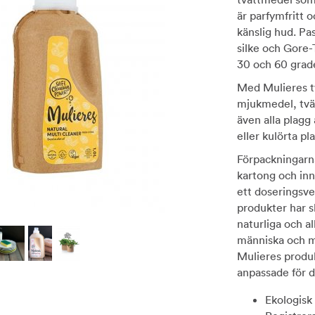
är parfymfritt 
känslig hud. Pas
silke och Gore-
30 och 60 grade
Med Mulieres t
mjukmedel, tvät
även alla plagg 
eller kulörta pl
Förpackningarna
kartong och inn
ett doseringsve
produkter har 
naturliga och al
människa och mi
Mulieres produk
anpassade för d
Ekologisk