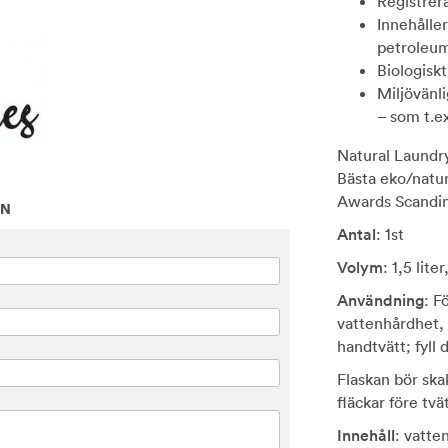
Registrer
Innehåller
petroleum
Biologiskt
Miljövänl
– som t.e
Natural Laundry
Bästa eko/natur
Awards Scandin
ON
Antal
: 1st
Volym
: 1,5 lite
Användning
: F
vattenhårdhet, 
handtvätt; fyll 
Flaskan bör ska
fläckar före tvä
Innehåll
: vatten