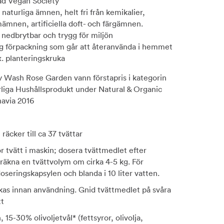
ad Vegan Society
 naturliga ämnen, helt fri från kemikalier,
ämnen, artificiella doft- och färgämnen.
 nedbrytbar och trygg för miljön
ig förpackning som går att återanvända i hemmet
x. planteringskruka
 Wash Rose Garden vann förstapris i kategorin
liga Hushållsprodukt under Natural & Organic
avia 2016
r, räcker till ca 37 tvättar
ör tvätt i maskin; dosera tvättmedlet efter
räkna en tvättvolym om cirka 4-5 kg. För
doseringskapsylen och blanda i 10 liter vatten.
kas innan användning. Gnid tvättmedlet på svåra
tt
, 15-30% olivoljetvål* (fettsyror, olivolja,