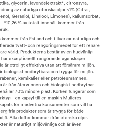
ttika, glycerin, lavendelextrakt*, citronsyra,
dning av naturliga eteriska oljor <1% (Citral,
genol, Geraniol, Linalool, Limonen), kaliumsorbat,
 *10,26 % av totalt innehåll kommer från
bruk.
 kommer från Estland och tillverkar naturliga och
ifierade tvätt- och rengöringsmedel för ett renare
re värld. Produkterna består av en hudvänlig
m har exceptionellt rengörande egenskaper
 är otroligt effektiva utan att försämra miljön.
är biologiskt nedbrytbara och trygga för miljön.
parabener, kemikalier eller petroleumämnen.
 är från återvunnen och biologiskt nedbrytbar
ehåller 70% mindre plast. Korken fungerar som
rktyg – en kapsyl till en maskin Mulieres
skapats för medvetna konsumenter som vill ha
lergifria produkter som är trygga för både
ljö. Alla dofter kommer ifrån eteriska oljor.
ter är naturligt miljövänliga och är även