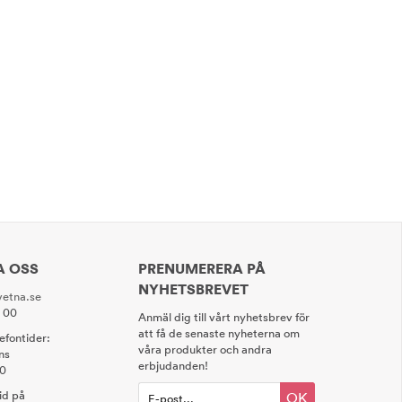
A OSS
PRENUMERERA PÅ
NYHETSBREVET
etna.se
0 00
Anmäl dig till vårt nyhetsbrev för
att få de senaste nyheterna om
lefontider:
våra produkter och andra
ns
erbjudanden!
00
tid på
OK