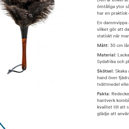
ömtåliga ytor s
har en praktisk 
En dammvippa av
vilket gör att d
statiskt när ma
Mått
: 30 cm lå
Material
: Lacka
Sydafrika och pl
Skötsel
: Skaka
hand över fjädr
tvättmedel elle
Fakta
: Redecke
hantverk kombin
kvalitet till at
glädje att anvä