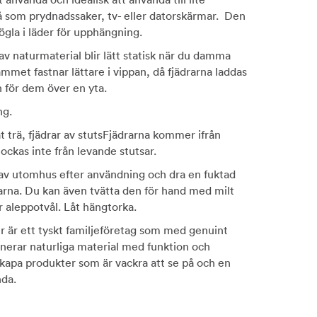
å som prydnadssaker, tv- eller datorskärmar. Den
ögla i läder för upphängning.
 naturmaterial blir lätt statisk när du damma
ammet fastnar lättare i vippan, då fjädrarna laddas
n för dem över en yta.
ng.
t trä, fjädrar av stutsFjädrarna kommer ifrån
ockas inte från levande stutsar.
 av utomhus efter användning och dra en fuktad
arna. Du kan även tvätta den för hand med milt
r aleppotvål. Låt hängtorka.
r är ett tyskt familjeföretag som med genuint
erar naturliga material med funktion och
t skapa produkter som är vackra att se på och en
nda.