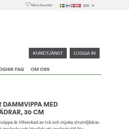
Mina favoriter
KUNDTJÄNST
LOGGA IN
OGISK FAQ
OM OSS
R DAMMVIPPA MED
ÄDRAR, 30 CM
ppa är tillverkad av trä och mjuka strutsfjädrar.
 använda och idealisk att använda till lite