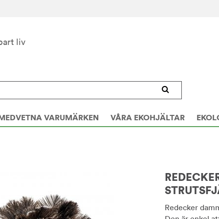
bart liv
MEDVETNA VARUMÄRKEN
VÅRA EKOHJÄLTAR
EKOL
REDECKE
STRUTSFJ
Redecker dammvi
Den är enkel att