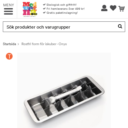
MENY
Ekologisk och giftfritt!
Fri hemleverans över 499 kr!
Gratis paketinslagning!
Produkten har blivit tillagd i varukorgen
Startsida
Rostfri form för iskuber - Onyx