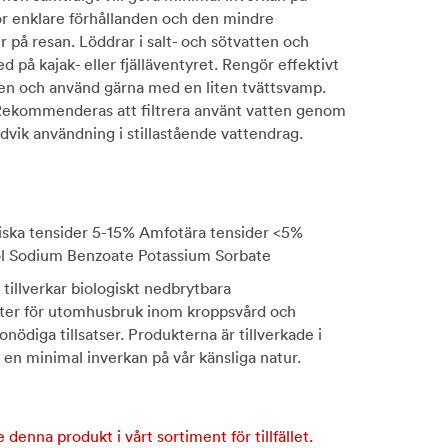
För enklare förhållanden och den mindre
r på resan. Löddrar i salt- och sötvatten och
d på kajak- eller fjälläventyret. Rengör effektivt
tten och använd gärna med en liten tvättsvamp.
ekommenderas att filtrera använt vatten genom
vik användning i stillastående vattendrag.
iska tensider 5-15% Amfotära tensider <5%
 Sodium Benzoate Potassium Sorbate
tillverkar biologiskt nedbrytbara
kter för utomhusbruk inom kroppsvård och
nödiga tillsatser. Produkterna är tillverkade i
 en minimal inverkan på vår känsliga natur.
e denna produkt i vårt sortiment för tillfället.