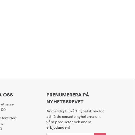
A OSS
PRENUMERERA PÅ
NYHETSBREVET
etna.se
0 00
Anmäl dig till vårt nyhetsbrev för
att få de senaste nyheterna om
lefontider:
våra produkter och andra
ns
erbjudanden!
00