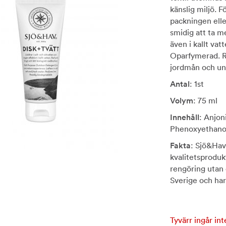
känslig miljö. 
packningen elle
smidig att ta me
även i kallt va
Oparfymerad. R
jordmån och und
Antal
: 1st
Volym
: 75 ml
Innehåll
: Anjon
Phenoxyethanol
Fakta
: Sjö&Hav 
kvalitetsprodu
rengöring utan o
Sverige och har
Tyvärr ingår int