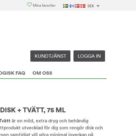
Mina favoriter
KUNDTJÄNST
LOGGA IN
OGISK FAQ
OM OSS
ISK + TVÄTT, 75 ML
Tvätt
är en mild, extra dryg och behändig
tprodukt utvecklad för dig som rengör disk och
men samtidigt vill göra minimal inverkan på