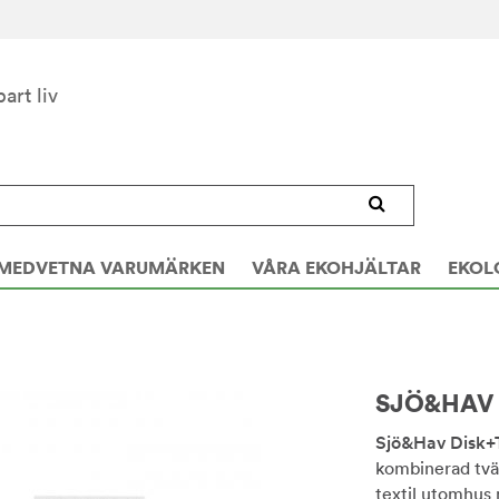
bart liv
MEDVETNA VARUMÄRKEN
VÅRA EKOHJÄLTAR
EKOL
SJÖ&HAV D
Sjö&Hav Disk+
kombinerad tvät
textil utomhus 