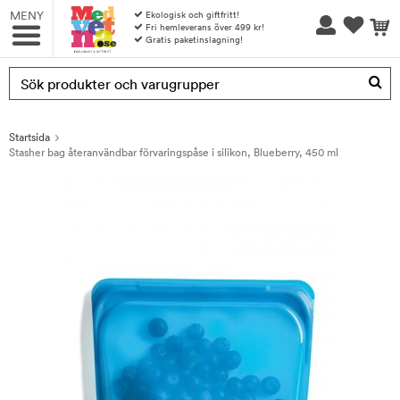
MENY
Ekologisk och giftfritt!
Fri hemleverans över 499 kr!
Gratis paketinslagning!
Produkten har blivit tillagd i varukorgen
Startsida
Stasher bag återanvändbar förvaringspåse i silikon, Blueberry, 450 ml