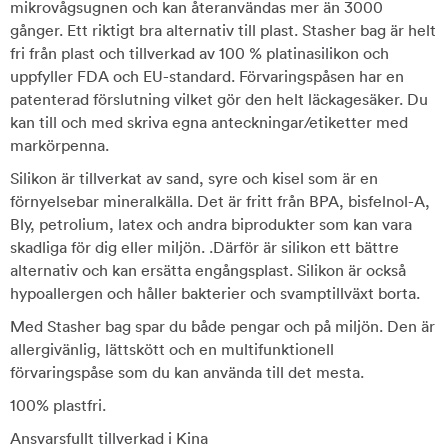
mikrovågsugnen och kan återanvändas mer än 3000
gånger. Ett riktigt bra alternativ till plast. Stasher bag är helt
fri från plast och tillverkad av 100 % platinasilikon och
uppfyller FDA och EU-standard. Förvaringspåsen har en
patenterad förslutning vilket gör den helt läckagesäker. Du
kan till och med skriva egna anteckningar/etiketter med
markörpenna.
Silikon är tillverkat av sand, syre och kisel som är en
förnyelsebar mineralkälla. Det är fritt från BPA, bisfelnol-A,
Bly, petrolium, latex och andra biprodukter som kan vara
skadliga för dig eller miljön. .Därför är silikon ett bättre
alternativ och kan ersätta engångsplast. Silikon är också
hypoallergen och håller bakterier och svamptillväxt borta.
Med Stasher bag spar du både pengar och på miljön. Den är
allergivänlig, lättskött och en multifunktionell
förvaringspåse som du kan använda till det mesta.
100% plastfri.
Ansvarsfullt tillverkad i Kina