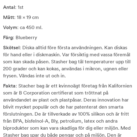
Antal
: 1st
Mått
: 18 x 19 cm
Volym
: ca 450 ml.
Färg
: Blueberry
Skötsel
: Diska alltid före första användningen. Kan diskas
för hand eller i diskmaskin. Var försiktig med vassa föremål
som kan skada påsen. Stasher bag tål temperaturer upp till
200 grader och kan kokas, användas i mikron, ugnen eller
frysen. Vändas inte ut och in.
Fakta
: Stacher bag är ett kvinnoägt företag från Kalifornien
som är B Corporation certifierat som tröttnat på
användandet av plast och plastpåsar. Deras innovation har
blivit mycket populär och de har patenterat den smarta
förslutningen. De är tillverkade av 100% silikon och är fritt
från BPA, bisfelnol-A, Bly, petrolium, latex och andra
biprodukter som kan vara skadliga för dig eller miljön. Med
Stasher bag spar du både pengar och på miljön. Den är