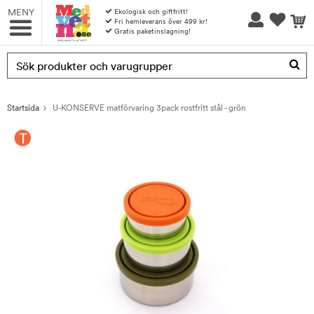
MENY
Ekologisk och giftfritt!
Fri hemleverans över 499 kr!
Gratis paketinslagning!
Produkten har blivit tillagd i varukorgen
Startsida
U-KONSERVE matförvaring 3pack rostfritt stål - grön