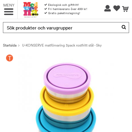
MENY
Ekologisk och giftfritt!
Fri hemleverans över 499 kr!
Gratis paketinslagning!
Produkten har blivit tillagd i varukorgen
Startsida
U-KONSERVE matförvaring 3pack rostfritt stål - Sky