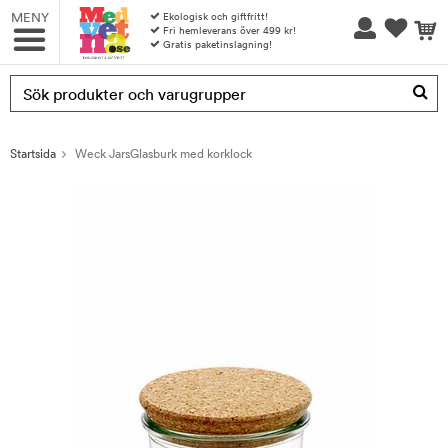
MENY
Ekologisk och giftfritt!
Fri hemleverans över 499 kr!
Gratis paketinslagning!
Produkten har blivit tillagd i varukorgen
Startsida
Weck JarsGlasburk med korklock