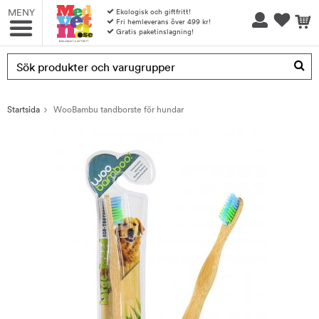
MENY
Ekologisk och giftfritt!
Fri hemleverans över 499 kr!
Gratis paketinslagning!
Produkten har blivit tillagd i varukorgen
Startsida
WooBambu tandborste för hundar