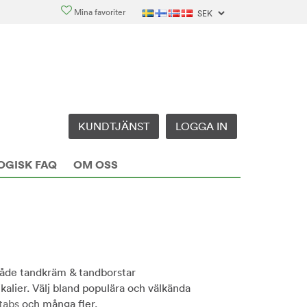
Mina favoriter
KUNDTJÄNST
LOGGA IN
OGISK FAQ
OM OSS
 både tandkräm & tandborstar
kalier. Välj bland populära och välkända
tabs
och många fler.