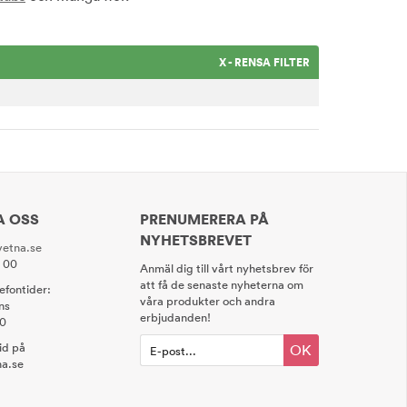
X - RENSA FILTER
A OSS
PRENUMERERA PÅ
NYHETSBREVET
etna.se
0 00
Anmäl dig till vårt nyhetsbrev för
att få de senaste nyheterna om
lefontider:
våra produkter och andra
ns
erbjudanden!
00
tid på
OK
a.se