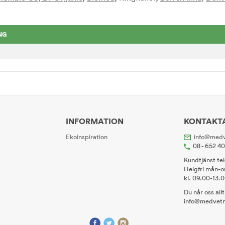
NG
INFORMATION
KONTAKT
Ekoinspiration
info@medv
08 - 652 4
Kundtjänst te
Helgfri mån-o
kl. 09.00-13.
Du når oss all
info@medvetn