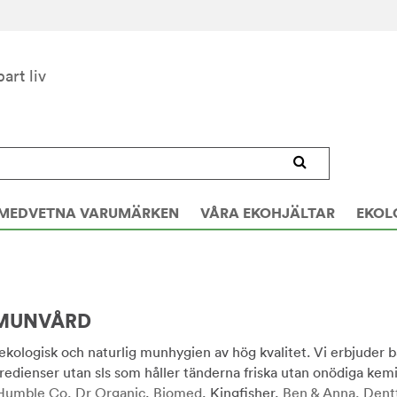
bart liv
MEDVETNA VARUMÄRKEN
VÅRA EKOHJÄLTAR
EKOL
 MUNVÅRD
 ekologisk och naturlig munhygien av hög kvalitet. Vi erbjuder
redienser utan sls som håller tänderna friska utan onödiga kemi
Humble Co,
Dr Organic
,
Biomed
, Kingfisher,
Ben & Anna,
Dent