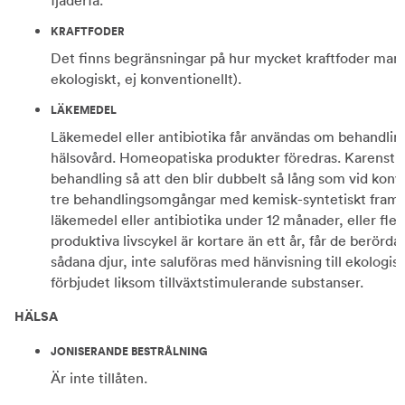
fjäderfä.
KRAFTFODER
Det finns begränsningar på hur mycket kraftfoder man f
ekologiskt, ej konventionellt).
LÄKEMEDEL
Läkemedel eller antibiotika får användas om behandlin
hälsovård. Homeopatiska produkter föredras. Karenstide
behandling så att den blir dubbelt så lång som vid konve
tre behandlingsomgångar med kemisk-syntetiskt framst
läkemedel eller antibiotika under 12 månader, eller f
produktiva livscykel är kortare än ett år, får de berör
sådana djur, inte saluföras med hänvisning till ekologi
förbjudet liksom tillväxtstimulerande substanser.
HÄLSA
JONISERANDE BESTRÅLNING
Är inte tillåten.