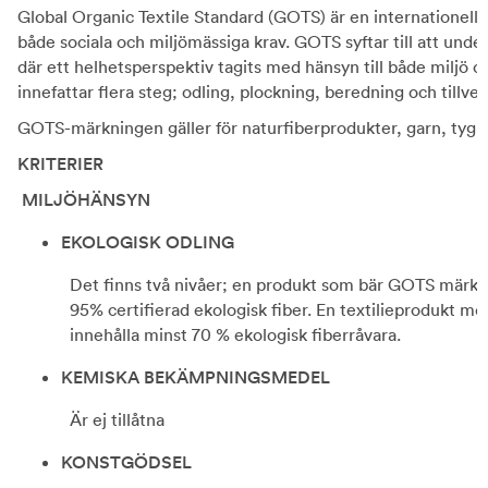
Global Organic Textile Standard (GOTS) är en internationell 
både sociala och miljömässiga krav. GOTS syftar till att unde
där ett helhetsperspektiv tagits med hänsyn till både miljö oc
innefattar flera steg; odling, plockning, beredning och tillver
GOTS-märkningen gäller för naturfiberprodukter, garn, tyg 
KRITERIER
MILJÖHÄNSYN
EKOLOGISK ODLING
Det finns två nivåer; en produkt som bär GOTS märket
95% certifierad ekologisk fiber. En textilieprodukt m
innehålla minst 70 % ekologisk fiberråvara.
KEMISKA BEKÄMPNINGSMEDEL
Är ej tillåtna
KONSTGÖDSEL