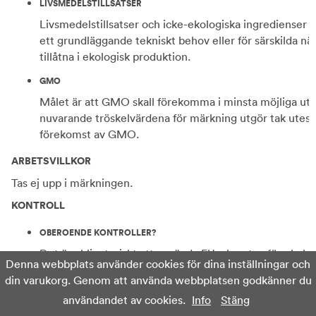
LIVSMEDELSTILLSATSER
Livsmedelstillsatser och icke-ekologiska ingredienser s
ett grundläggande tekniskt behov eller för särskilda när
tillåtna i ekologisk produktion.
GMO
Målet är att GMO skall förekomma i minsta möjliga uts
nuvarande tröskelvärdena för märkning utgör tak uteslu
förekomst av GMO.
ARBETSVILLKOR
Tas ej upp i märkningen.
KONTROLL
OBEROENDE KONTROLLER?
Det är obligatoriskt att använda EU:s logotyp för eko
Denna webbplats använder cookies för dina inställningar och
den 1 juli 2010. Ekologisk mat ska dessutom vara märk
din varukorg. Genom att använda webbplatsen godkänner du
Kontrollorganet ska vara ackrediterat enligt Europasta
användandet av cookies.
Info
Stäng
det vara ett av de fyra godkända kontrollorganen: