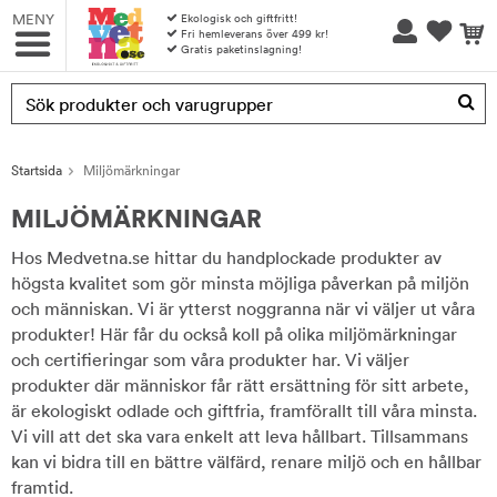
MENY
Ekologisk och giftfritt!
Fri hemleverans över 499 kr!
Gratis paketinslagning!
Produkten har blivit tillagd i varukorgen
Startsida
Miljömärkningar
MILJÖMÄRKNINGAR
Hos Medvetna.se hittar du handplockade produkter av
högsta kvalitet som gör minsta möjliga påverkan på miljön
och människan. Vi är ytterst noggranna när vi väljer ut våra
produkter! Här får du också koll på olika miljömärkningar
och certifieringar som våra produkter har. Vi väljer
produkter där människor får rätt ersättning för sitt arbete,
är ekologiskt odlade och giftfria, framförallt till våra minsta.
Vi vill att det ska vara enkelt att leva hållbart. Tillsammans
kan vi bidra till en bättre välfärd, renare miljö och en hållbar
framtid.