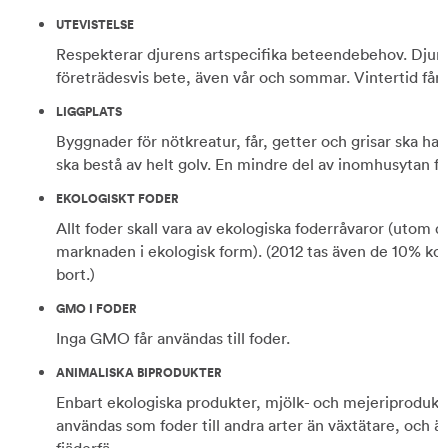
UTEVISTELSE
Respekterar djurens artspecifika beteendebehov. Djuren 
företrädesvis bete, även vår och sommar. Vintertid får d
LIGGPLATS
Byggnader för nötkreatur, får, getter och grisar ska ha 
ska bestå av helt golv. En mindre del av inomhusytan få
EKOLOGISKT FODER
Allt foder skall vara av ekologiska foderråvaror (utom då
marknaden i ekologisk form). (2012 tas även de 10% konve
bort.)
GMO I FODER
Inga GMO får användas till foder.
ANIMALISKA BIPRODUKTER
Enbart ekologiska produkter, mjölk- och mejeriprodukte
användas som foder till andra arter än växtätare, och ä