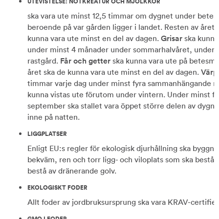
UTEVISTELSE: NÖTKREATUR OCH MJÖLKKOR
ska vara ute minst 12,5 timmar om dygnet under betes
beroende på var gården ligger i landet. Resten av året k
kunna vara ute minst en del av dagen.
Grisar
ska kunna 
under minst 4 månader under sommarhalvåret, under rest
rastgård.
Får och getter
ska kunna vara ute på betesma
året ska de kunna vara ute minst en del av dagen.
Värp
timmar varje dag under minst fyra sammanhängande må
kunna vistas ute förutom under vintern. Under minst 
september ska stallet vara öppet större delen av dygne
inne på natten.
LIGGPLATSER
Enligt EU:s regler för ekologisk djurhållning ska byggnad
bekväm, ren och torr ligg- och viloplats som ska bestå 
bestå av dränerande golv.
EKOLOGISKT FODER
Allt foder av jordbruksursprung ska vara KRAV-certifier
GMO I FODER