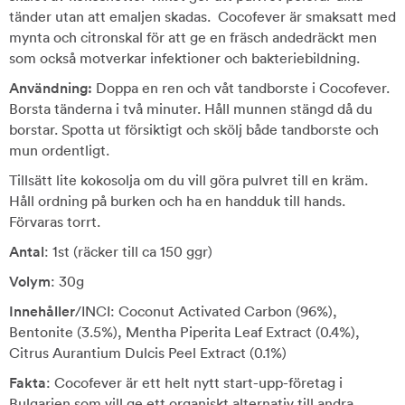
tänder utan att emaljen skadas. Cocofever är smaksatt med
mynta och citronskal för att ge en fräsch andedräckt men
som också motverkar infektioner och bakteriebildning.
Användning:
Doppa en ren och våt tandborste i Cocofever.
Borsta tänderna i två minuter. Håll munnen stängd då du
borstar. Spotta ut försiktigt och skölj både tandborste och
mun ordentligt.
Tillsätt lite kokosolja om du vill göra pulvret till en kräm.
Håll ordning på burken och ha en handduk till hands.
Förvaras torrt.
Antal
: 1st (räcker till ca 150 ggr)
Volym
: 30g
Innehåller
/INCI: Coconut Activated Carbon (96%),
Bentonite (3.5%), Mentha Piperita Leaf Extract (0.4%),
Citrus Aurantium Dulcis Peel Extract (0.1%)
Fakta
: Cocofever är ett helt nytt start-upp-företag i
Bulgarien som vill ge ett organiskt alternativ till andra