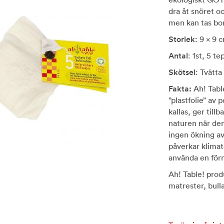
dra åt snöret oc
men kan tas bo
Storlek
: 9 x 9 
Antal
: 1st, 5 te
Skötsel
: Tvätt
Fakta:
Ah! Table
”plastfolie” av
kallas, ger till
naturen när den 
ingen ökning av
påverkar klimat
använda en förn
Ah! Table! produ
matrester, bull