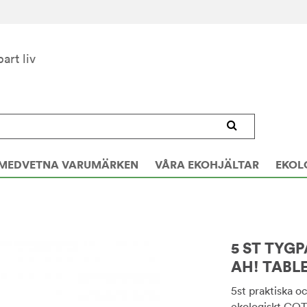
bart liv
MEDVETNA VARUMÄRKEN
VÅRA EKOHJÄLTAR
EKOL
5 ST TYG
AH! TABLE
5st praktiska o
ekologiskt GOTS