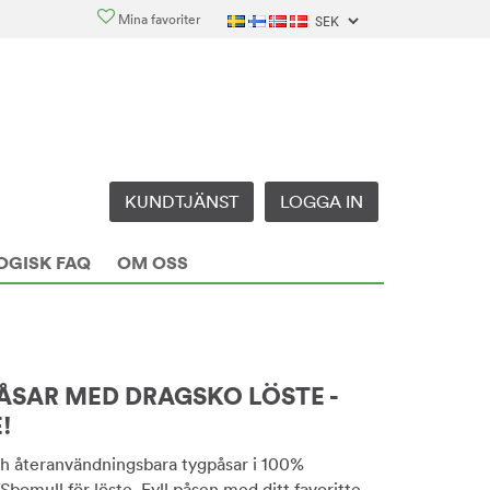
Mina favoriter
KUNDTJÄNST
LOGGA IN
OGISK FAQ
OM OSS
PÅSAR MED DRAGSKO LÖSTE -
!
ch återanvändningsbara tygpåsar i 100%
bomull för löste. Fyll påsen med ditt favoritte,