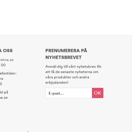
A OSS
PRENUMERERA PÅ
NYHETSBREVET
etna.se
0 00
Anmäl dig till vårt nyhetsbrev för
att få de senaste nyheterna om
lefontider:
våra produkter och andra
ns
erbjudanden!
00
tid på
OK
a.se