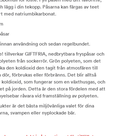
h lägg i din tekopp. Påsarna kan färgas av teet
rt med natriumbikarbonat.
cm
påsar
a innan användning och sedan regelbundet.
! tillverkar GIFTFRIA, nedbrytbara fryspåsar och
 polyeten från sockerrör. Grön polyeten, som det
baka den koldioxid den tagit från atmosfären till
dör, förbrukas eller förbränns. Det blir alltså
 koldioxid, som fungerar som en växthusgas, och
et på jorden. Detta är den stora fördelen med att
yelsebar råvara vid framställning av polyeten.
kter är det bästa miljövänliga valet för dina
arna, svampen eller nyplockade bär.