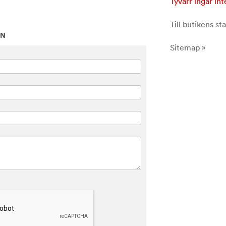
Tyvärr ingår int
Till butikens sta
ON
Sitemap »