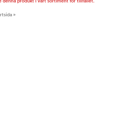
e denna produkt i vårt sortiment för tillfället.
rtsida »