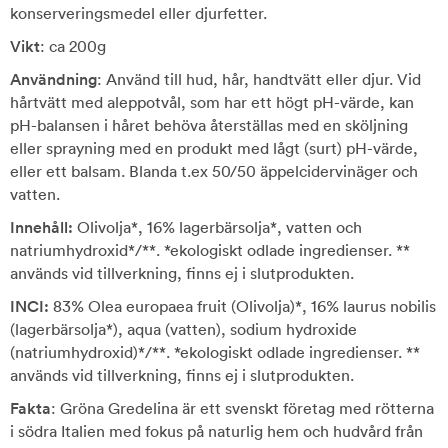
konserveringsmedel eller djurfetter.
Vikt
: ca 200g
Användning
: Använd till hud, hår, handtvätt eller djur. Vid
hårtvätt med aleppotvål, som har ett högt pH-värde, kan
pH-balansen i håret behöva återställas med en sköljning
eller sprayning med en produkt med lågt (surt) pH-värde,
eller ett balsam. Blanda t.ex 50/50 äppelcidervinäger och
vatten.
Innehåll:
Olivolja*, 16% lagerbärsolja*, vatten och
natriumhydroxid*/**. *ekologiskt odlade ingredienser. **
används vid tillverkning, finns ej i slutprodukten.
INCI:
83% Olea europaea fruit (Olivolja)*, 16% laurus nobilis
(lagerbärsolja*), aqua (vatten), sodium hydroxide
(natriumhydroxid)*/**. *ekologiskt odlade ingredienser. **
används vid tillverkning, finns ej i slutprodukten.
Fakta
: Gröna Gredelina är ett svenskt företag med rötterna
i södra Italien med fokus på naturlig hem och hudvård från