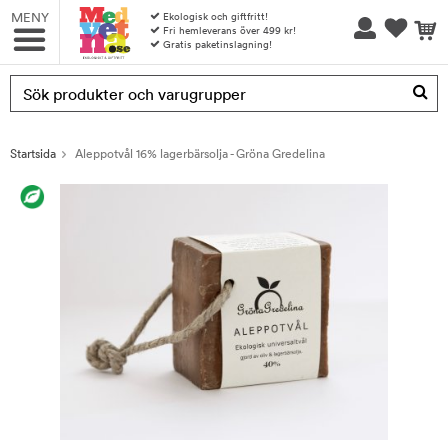
MENY
Ekologisk och giftfritt!
Fri hemleverans över 499 kr!
Gratis paketinslagning!
Produkten har blivit tillagd i varukorgen
Startsida
Aleppotvål 16% lagerbärsolja - Gröna Gredelina