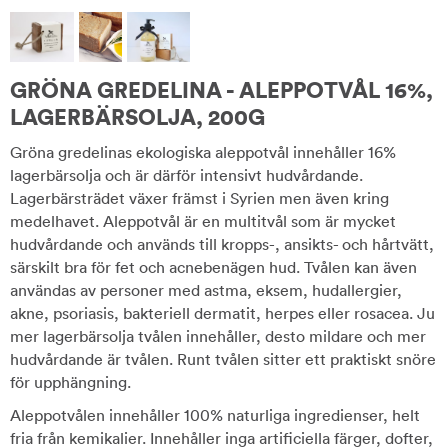
GRÖNA GREDELINA - ALEPPOTVÅL 16%,
LAGERBÄRSOLJA, 200G
Gröna gredelinas ekologiska aleppotvål innehåller 16%
lagerbärsolja och är därför intensivt hudvårdande.
Lagerbärsträdet växer främst i Syrien men även kring
medelhavet. Aleppotvål är en multitvål som är mycket
hudvårdande och används till kropps-, ansikts- och hårtvätt,
särskilt bra för fet och acnebenägen hud. Tvålen kan även
användas av personer med astma, eksem, hudallergier,
akne, psoriasis, bakteriell dermatit, herpes eller rosacea. Ju
mer lagerbärsolja tvålen innehåller, desto mildare och mer
hudvårdande är tvålen. Runt tvålen sitter ett praktiskt snöre
för upphängning.
Aleppotvålen innehåller 100% naturliga ingredienser, helt
fria från kemikalier. Innehåller inga artificiella färger, dofter,