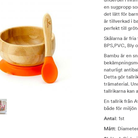
en sugpropp som
det lätt för ba
är tillverkad i
perfekt till gröt
Skålarna är fri
BPS,PVC, Bly och
Bambu är en sn
bekämpningsmed
naturligt antib
Detta gör tallr
trämaterial. Un
tallrikarna kan
En tallrik från A
både för miljön
Antal
: 1st
Mått
: Diameter