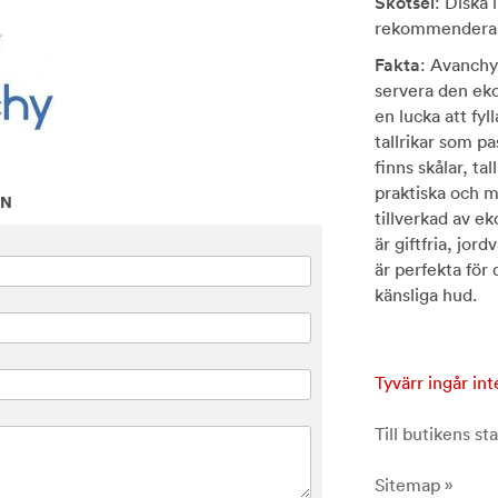
Skötsel
: Diska
rekommenderas.
Fakta
: Avanchys
servera den eko
en lucka att fyl
tallrikar som pa
finns skålar, ta
praktiska och m
ON
tillverkad av e
är giftfria, jor
är perfekta för
känsliga hud.
Tyvärr ingår int
Till butikens sta
Sitemap »