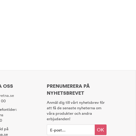
A OSS
PRENUMERERA PÅ
NYHETSBREVET
etna.se
0 00
Anmäl dig till vårt nyhetsbrev för
att få de senaste nyheterna om
lefontider:
våra produkter och andra
ns
erbjudanden!
00
tid på
OK
a.se