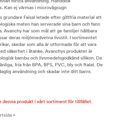
 innan första användning. Handdisk
 Kan ej värmas i microvågsugn
 grundare Faisal letade efter giftfria material att
logiska maten han serverade sina barn och fann
la. Avanchy har som mål att ge familjer hållbara
ssar deras miljömedvetna livsstil. I sortimentet
llrikar, skedar som alla är utformade för att vara
ed säkerhet i åtanke. Avanchys produkter är
kologisk bambu och livsmedelsgodkänd silikon. De
dvänliga, fria från BPA, BPS, PVC, bly och ftalat. De
 daglig användning och skadar inte ditt barns
e denna produkt i vårt sortiment för tillfället.
rtsida »