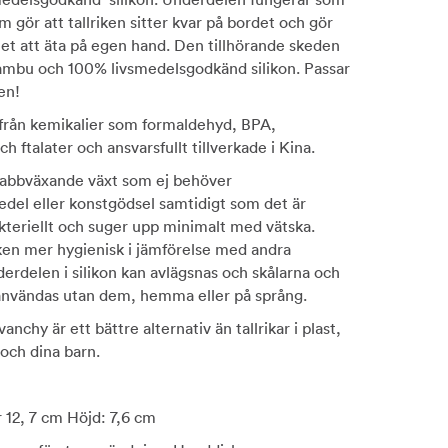
 gör att tallriken sitter kvar på bordet och gör
rnet att äta på egen hand. Den tillhörande skeden
 bambu och 100% livsmedelsgodkänd silikon. Passar
en!
a från kemikalier som formaldehyd, BPA,
 ftalater och ansvarsfullt tillverkade i Kina.
abbväxande växt som ej behöver
el eller konstgödsel samtidigt som det är
akteriellt och suger upp minimalt med vätska.
iken mer hygienisk i jämförelse med andra
derdelen i silikon kan avlägsnas och skålarna och
 användas utan dem, hemma eller på språng.
vanchy är ett bättre alternativ än tallrikar i plast,
 och dina barn.
 12, 7 cm Höjd: 7,6 cm