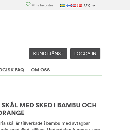
Mina favoriter
KUNDTJÄNST
LOGGA IN
OGISK FAQ
OM OSS
SKÅL MED SKED I BAMBU OCH
 ORANGE
ria skål är tillverkade i bambu med avtagbar
smedelsgodkänd silikon. Underdelen fungerar som