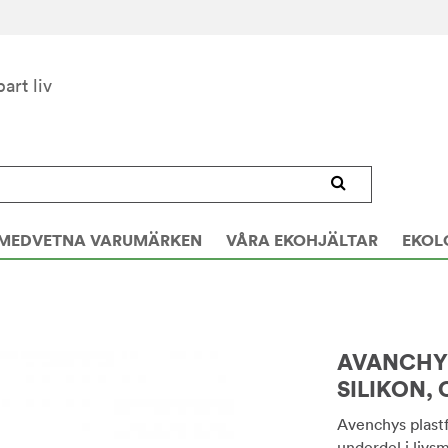
bart liv
MEDVETNA VARUMÄRKEN
VÅRA EKOHJÄLTAR
EKOL
AVANCHY 
SILIKON,
Avenchys plastf
underdel i liv