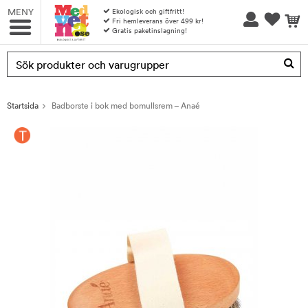
MENY
Ekologisk och giftfritt!
Fri hemleverans över 499 kr!
Gratis paketinslagning!
Produkten har blivit tillagd i varukorgen
Startsida
Badborste i bok med bomullsrem – Anaé