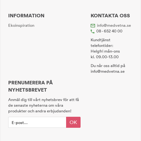
INFORMATION
KONTAKTA OSS
Ekoinspiration
info@medvetna.se
08 - 652 40 00
Kundtjänst
telefontider:
Helgfri mån-ons
kl. 09.00-13.00
Du når oss alltid på
info@medvetna.se
PRENUMERERA PÅ
NYHETSBREVET
Anmäl dig till vårt nyhetsbrev för att få
de senaste nyheterna om våra
produkter och andra erbjudanden!
OK