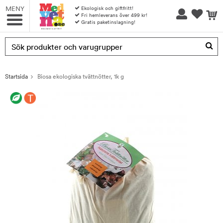
MENY
Ekologisk och giftfritt!
Fri hemleverans över 499 kr!
Gratis paketinslagning!
Produkten har blivit tillagd i varukorgen
Startsida
Biosa ekologiska tvättnötter, 1k g