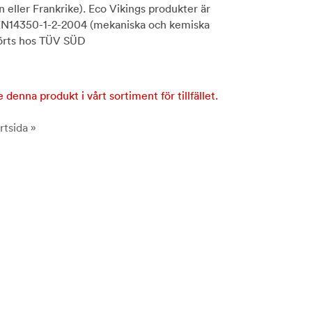
en eller Frankrike). Eco Vikings produkter är
 EN14350-1-2-2004 (mekaniska och kemiska
förts hos TÜV SÜD
e denna produkt i vårt sortiment för tillfället.
rtsida »