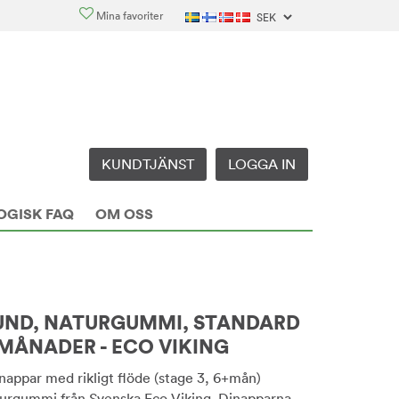
Mina favoriter
KUNDTJÄNST
LOGGA IN
OGISK FAQ
OM OSS
UND, NATURGUMMI, STANDARD
 MÅNADER - ECO VIKING
nappar med rikligt flöde (stage 3, 6+mån)
aturgummi från Svenska Eco Viking. Dinapparna