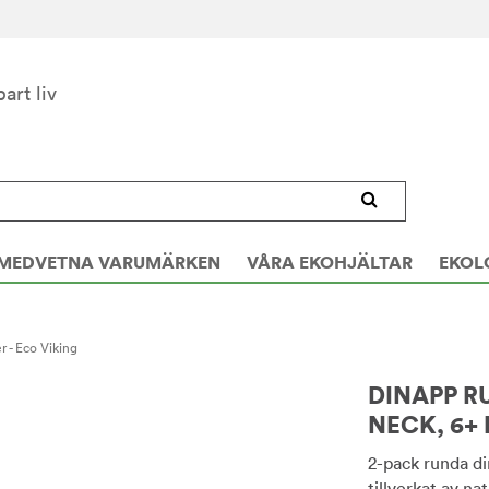
bart liv
MEDVETNA VARUMÄRKEN
VÅRA EKOHJÄLTAR
EKOL
 - Eco Viking
DINAPP R
NECK, 6+
2-pack runda di
tillverkat av n