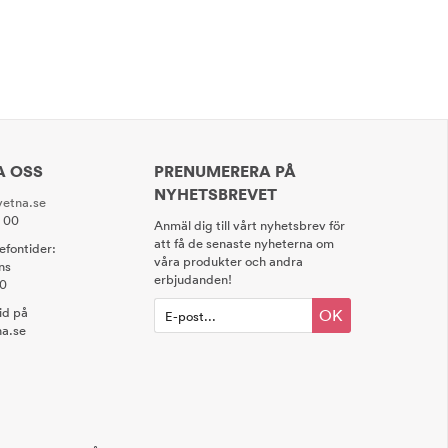
A OSS
PRENUMERERA PÅ
NYHETSBREVET
etna.se
0 00
Anmäl dig till vårt nyhetsbrev för
att få de senaste nyheterna om
lefontider:
våra produkter och andra
ns
erbjudanden!
00
tid på
OK
a.se