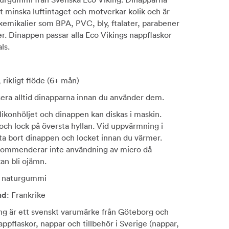
tt minska luftintaget och motverkar kolik och är
a kemikalier som BPA, PVC, bly, ftalater, parabener
r. Dinappen passar alla Eco Vikings nappflaskor
ls.
, rikligt flöde (6+ mån)
isera alltid dinapparna innan du använder dem.
ilikonhöljet och dinappen kan diskas i maskin.
och lock på översta hyllan. Vid uppvärmning i
a bort dinappen och locket innan du värmer.
ekommenderar inte användning av micro då
an bli ojämn.
 naturgummi
nd
: Frankrike
ing är ett svenskt varumärke från Göteborg och
nappflaskor, nappar och tillbehör i Sverige (nappar,