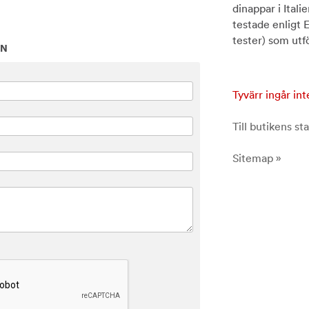
dinappar i Itali
testade enligt
tester) som ut
ON
Tyvärr ingår int
Till butikens sta
Sitemap »