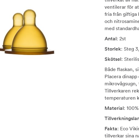
ventilerar för a
fria från giftig
och nitrosamine
med standardha
Antal
: 2st
Storlek
: Steg 3
Skötsel
: Steril
Både flaskan, s
Placera dinapp 
mikrovågsugn, t
Tillverkaren r
temperaturen k
Material
: 100%
Tillverkningsla
Fakta
: Eco Vik
tillverkar sina 