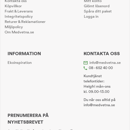
Kontakta oss
Mitt konto
Köpvillkor
Glömt lösenord
Frakt & Leverans
Spåra ditt paket
Integritetspolicy
Logga in
Returer & Reklamationer
Miljöpolicy
Om Medvetna.se
INFORMATION
KONTAKTA OSS
Ekoinspiration
info@medvetna.se
08 - 652 40 00
Kundtjänst
telefontider:
Helgfri mån-ons
kl. 09.00-13.00
Du når oss alltid på
info@medvetna.se
PRENUMERERA PÅ
NYHETSBREVET