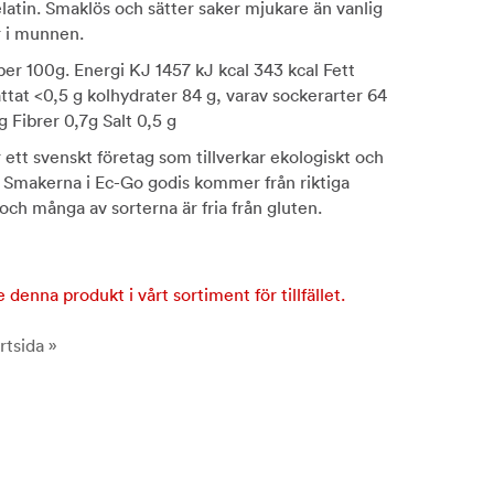
elatin. Smaklös och sätter saker mjukare än vanlig
r i munnen.
 per 100g. Energi KJ 1457 kJ kcal 343 kcal Fett
ttat <0,5 g kolhydrater 84 g, varav sockerarter 64
g Fibrer 0,7g Salt 0,5 g
 ett svenskt företag som tillverkar ekologiskt och
 Smakerna i Ec-Go godis kommer från riktiga
och många av sorterna är fria från gluten.
e denna produkt i vårt sortiment för tillfället.
rtsida »