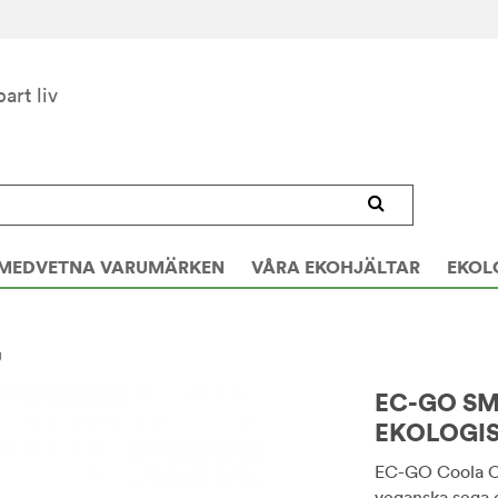
bart liv
MEDVETNA VARUMÄRKEN
VÅRA EKOHJÄLTAR
EKOL
g
EC-GO S
EKOLOGIS
EC-GO Coola Co
veganska sega 