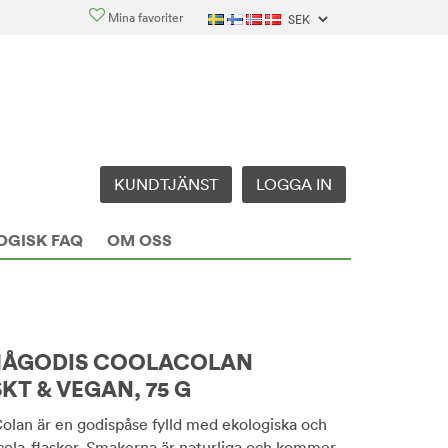
Mina favoriter
KUNDTJÄNST
LOGGA IN
OGISK FAQ
OM OSS
MÅGODIS COOLACOLAN
KT & VEGAN, 75 G
lan är en godispåse fylld med ekologiska och
cola-flaskor. Smakerna är naturliga och kommer