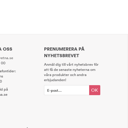
A OSS
PRENUMERERA PÅ
NYHETSBREVET
etna.se
0 00
Anmäl dig till vårt nyhetsbrev för
att få de senaste nyheterna om
lefontider:
våra produkter och andra
ns
erbjudanden!
00
tid på
OK
a.se