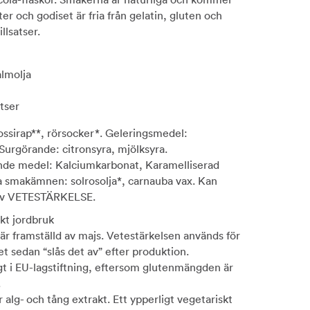
kter och godiset är fria från gelatin, gluten och
llsatser.
almolja
atser
ossirap**, rörsocker*. Geleringsmedel:
Surgörande: citronsyra, mjölksyra.
nde medel: Kalciumkarbonat, Karamelliserad
ga smakämnen: solrosolja*, carnauba vax. Kan
 av VETESTÄRKELSE.
skt jordbruk
 är framställd av majs. Vetestärkelsen används för
et sedan “slås det av” efter produktion.
igt i EU-lagstiftning, eftersom glutenmängden är
.
 alg- och tång extrakt. Ett ypperligt vegetariskt