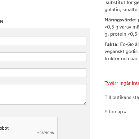
substitut för g
gelatin; smälte
Näringsvärde
:
ON
<0,5 g varav mä
g, protein <0,5 
Fakta
: Ec-Go är
veganskt godis.
frukter och bär 
Tyvärr ingår int
Till butikens sta
Sitemap »