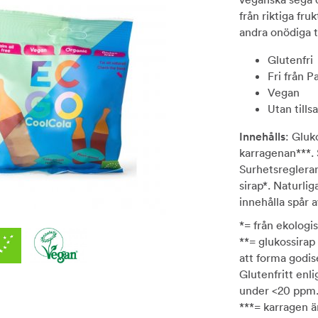
från riktiga fru
andra onödiga ti
Glutenfri
Fri från P
Vegan
Utan tills
Innehålls
: Gluk
karragenan***. 
Surhetsreglera
sirap*. Naturli
innehålla spår
*= från ekologi
**= glukossirap
att forma godis
Glutenfritt enl
under <20 ppm
***= karragen är