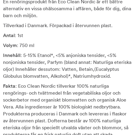
En renöringsprodukt från Eco Clean Nordic är ett bättre
alternativ en vissa ohälsosamma i affären, både för dig, dina
barn och miljön.
Tillverkad i Danmark. Förpackad i återvunnen plast.
Antal
: 1st
Volym
: 750 ml
Innehåll
: 5-15% Etanol*, <5% anjoniska tensider, <5%
nonjoniska tensider, Parfym (bland annat: Naturliga eteriska
oljor) Innehåller dessutom: Vatten, Betain,(Eucalyptus
Globulus blomvatten, Alkohol)*, Natriumhydroxid.
Fakta
: Eco Clean Nordic tillverkar 100% naturliga
rengörings- och tvättmedel från vegetabiliska oljor och
sockerbetor med organiskt blomvatten och organisk Aloe
Vera. Alla ingredienser är 100% biologiskt nedbrytbara.
Produkterna produceras i Danmark och levereras i flaskor
av återvunnen plast. Dofterna består av 100% naturliga
eteriska oljor från speciellt utvalda växter och blommor, så
produkterna får en frisk naturlig doft utan att skada