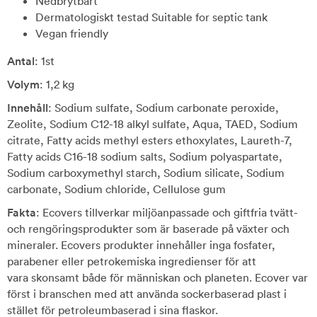
Nedbrytbart
Dermatologiskt testad Suitable for septic tank
Vegan friendly
Antal
: 1st
Volym
: 1,2 kg
Innehåll
: Sodium sulfate, Sodium carbonate peroxide,
Zeolite, Sodium C12-18 alkyl sulfate, Aqua, TAED, Sodium
citrate, Fatty acids methyl esters ethoxylates, Laureth-7,
Fatty acids C16-18 sodium salts, Sodium polyaspartate,
Sodium carboxymethyl starch, Sodium silicate, Sodium
carbonate, Sodium chloride, Cellulose gum
Fakta
: Ecovers tillverkar miljöanpassade och giftfria tvätt-
och rengöringsprodukter som är baserade på växter och
mineraler. Ecovers produkter innehåller inga fosfater,
parabener eller petrokemiska ingredienser för att
vara skonsamt både för människan och planeten. Ecover var
först i branschen med att använda sockerbaserad plast i
stället för petroleumbaserad i sina flaskor.