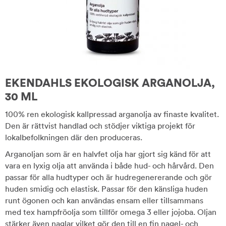
EKENDAHLS EKOLOGISK ARGANOLJA,
30 ML
100% ren ekologisk kallpressad arganolja av finaste kvalitet.
Den är rättvist handlad och stödjer viktiga projekt för
lokalbefolkningen där den produceras.
Arganoljan som är en halvfet olja har gjort sig känd för att
vara en lyxig olja att använda i både hud- och hårvård. Den
passar för alla hudtyper och är hudregenererande och gör
huden smidig och elastisk. Passar för den känsliga huden
runt ögonen och kan användas ensam eller tillsammans
med tex hampfröolja som tillför omega 3 eller jojoba. Oljan
stärker även naglar vilket gör den till en fin nagel- och