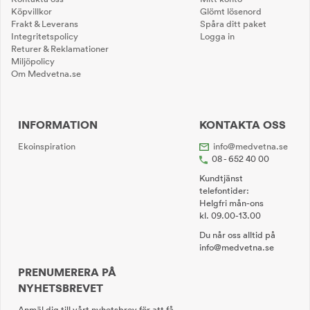
Köpvillkor
Glömt lösenord
Frakt & Leverans
Spåra ditt paket
Integritetspolicy
Logga in
Returer & Reklamationer
Miljöpolicy
Om Medvetna.se
INFORMATION
KONTAKTA OSS
Ekoinspiration
info@medvetna.se
08 - 652 40 00
Kundtjänst
telefontider:
Helgfri mån-ons
kl. 09.00-13.00
Du når oss alltid på
info@medvetna.se
PRENUMERERA PÅ
NYHETSBREVET
Anmäl dig till vårt nyhetsbrev för att få