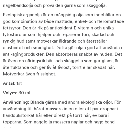
nagelbandsolja och prova den gärna som skäggolja.
Ekologisk arganolja är en mångsidig olja som innehåller en
god kombination av både mättade, enkel- och fleromättade
fettsyror. Den är rik på antioxidant E-vitamin och unika
fytosteroler som hjälper och reparerar torr, skadad och
rynkig hud samt motverkar åldrande och återställer
elasticitet och smidighet. Detta gör oljan god att använda i
anti-agingprodukter. Den absorberas snabbt av huden. Det
är även en näringsrik hår- och skäggolja som ger glans, är
återfuktande och ger liv åt livlöst, torrt eller skadat hår.
Motverkar även frissighet.
Antal
: 1st
Volym
: 30 ml
Användning:
Blanda gärna med andra ekologiska oljor. För
användning till håret massera in en eller ett par droppar i
handdukstorkat hår eller direkt på torrt hår, ev bara i
topparna. Som nagelolja massera naglar och nagelband