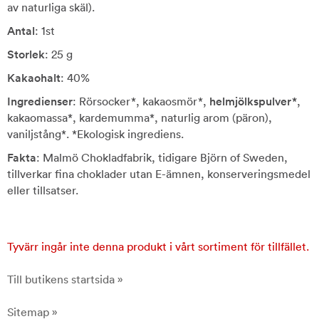
av naturliga skäl).
Antal
: 1st
Storlek
: 25 g
Kakaohalt
: 40%
Ingredienser
: Rörsocker*, kakaosmör*,
helmjölkspulver*
,
kakaomassa*, kardemumma*, naturlig arom (päron),
vaniljstång*. *Ekologisk ingrediens.
Fakta
: Malmö Chokladfabrik, tidigare Björn of Sweden,
tillverkar fina choklader utan E-ämnen, konserveringsmedel
eller tillsatser.
Tyvärr ingår inte denna produkt i vårt sortiment för tillfället.
Till butikens startsida »
Sitemap »