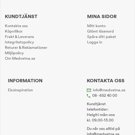
KUNDTJÄNST
MINA SIDOR
Kontakta oss
Mitt konto
Köpvillkor
Glömt lösenord
Frakt & Leverans
Spåra ditt paket
Integritetspolicy
Logga in
Returer & Reklamationer
Miljöpolicy
Om Medvetna.se
INFORMATION
KONTAKTA OSS
Ekoinspiration
info@medvetna.se
08 - 652 40 00
Kundtjänst
telefontider:
Helgfri mån-ons
kl. 09.00-13.00
Du når oss alltid på
info@medvetna.se