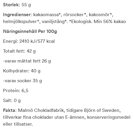
Storlek
: 55 g
Ingredienser
: kakaomassa*, rörsocker*, kakosmör*,
helmjölkspulver*, vaniljstång*. *Ekologisk. Min 56% kakao
Näringsinnehåll Per 100g
Energi: 2410 kJ/577 kcal
Totalt fett: 42 g
-varav mättat fett 26 g
Kolhydrater: 40 g
-varav socker 35 g
Protein: 6,5
Salt: 0 g
Fakta
: Malmö Chokladfabrik, tidigare Björn of Sweden,
tillverkar fina choklader utan E-ämnen, konserveringsmedel
eller tillsatser.