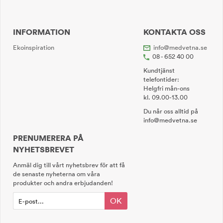
INFORMATION
KONTAKTA OSS
Ekoinspiration
info@medvetna.se
08 - 652 40 00
Kundtjänst
telefontider:
Helgfri mån-ons
kl. 09.00-13.00
Du når oss alltid på
info@medvetna.se
PRENUMERERA PÅ
NYHETSBREVET
Anmäl dig till vårt nyhetsbrev för att få
de senaste nyheterna om våra
produkter och andra erbjudanden!
OK