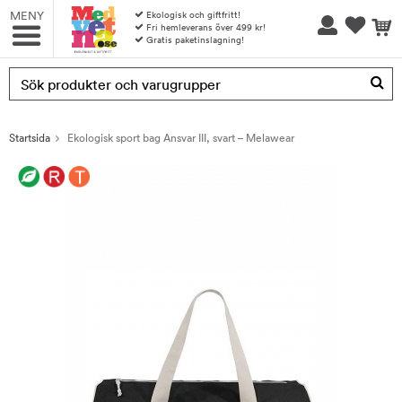
MENY
Ekologisk och giftfritt!
Fri hemleverans över 499 kr!
Gratis paketinslagning!
Produkten har blivit tillagd i varukorgen
Startsida
Ekologisk sport bag Ansvar III, svart – Melawear