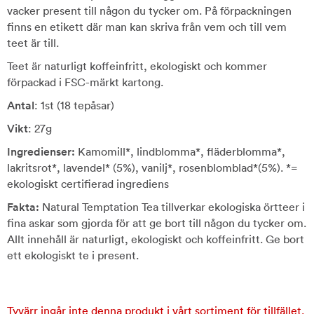
vacker present till någon du tycker om. På förpackningen
finns en etikett där man kan skriva från vem och till vem
teet är till.
Teet är naturligt koffeinfritt, ekologiskt och kommer
förpackad i FSC-märkt kartong.
Antal
: 1st (18 tepåsar)
Vikt
: 27g
Ingredienser:
Kamomill*, lindblomma*, fläderblomma*,
lakritsrot*, lavendel* (5%), vanilj*, rosenblomblad*(5%). *=
ekologiskt certifierad ingrediens
Fakta:
Natural Temptation Tea tillverkar ekologiska örtteer i
fina askar som gjorda för att ge bort till någon du tycker om.
Allt innehåll är naturligt, ekologiskt och koffeinfritt. Ge bort
ett ekologiskt te i present.
Tyvärr ingår inte denna produkt i vårt sortiment för tillfället.