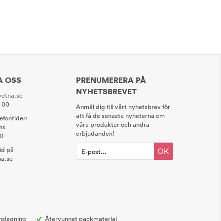
A OSS
PRENUMERERA PÅ
NYHETSBREVET
etna.se
0 00
Anmäl dig till vårt nyhetsbrev för
att få de senaste nyheterna om
lefontider:
våra produkter och andra
ns
erbjudanden!
00
tid på
OK
a.se
nslagning
Återvunnet packmaterial