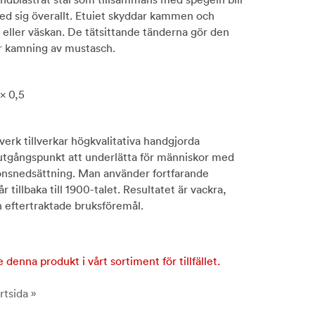
ed sig överallt. Etuiet skyddar kammen och
n eller väskan. De tätsittande tänderna gör den
r kamning av mustasch.
 x 0,5
tverk tillverkar högkvalitativa handgjorda
tgångspunkt att underlätta för människor med
onsnedsättning. Man använder fortfarande
tillbaka till 1900-talet. Resultatet är vackra,
h eftertraktade bruksföremål.
e denna produkt i vårt sortiment för tillfället.
rtsida »