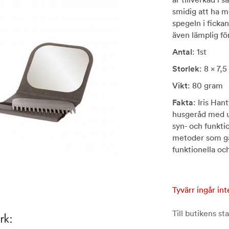
smidig att ha m
spegeln i ficka
även lämplig fö
Antal
: 1st
Storlek
: 8 x 7,5
Vikt
: 80 gram
Fakta
: Iris Han
husgeråd med u
syn- och funkti
metoder som går 
funktionella oc
Tyvärr ingår int
Till butikens sta