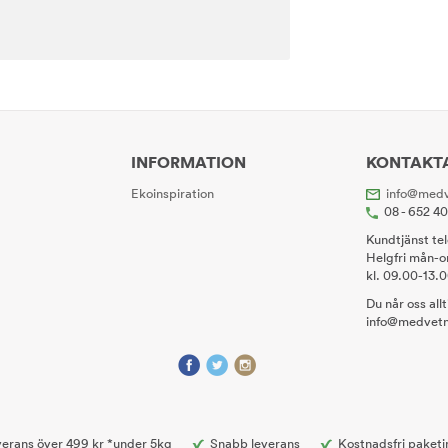
INFORMATION
KONTAKT
Ekoinspiration
info@medv
08 - 652 4
Kundtjänst te
Helgfri mån-o
kl. 09.00-13.
Du når oss all
info@medvetn
erans över 499 kr *under 5kg
Snabb leverans
Kostnadsfri paketi