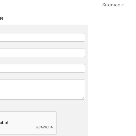
Sitemap »
ON