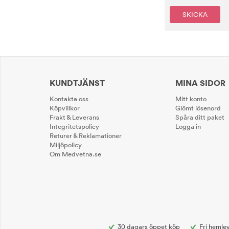
SKICKA
KUNDTJÄNST
MINA SIDOR
Kontakta oss
Mitt konto
Köpvillkor
Glömt lösenord
Frakt & Leverans
Spåra ditt paket
Integritetspolicy
Logga in
Returer & Reklamationer
Miljöpolicy
Om Medvetna.se
30 dagars öppet köp
Fri hemlev