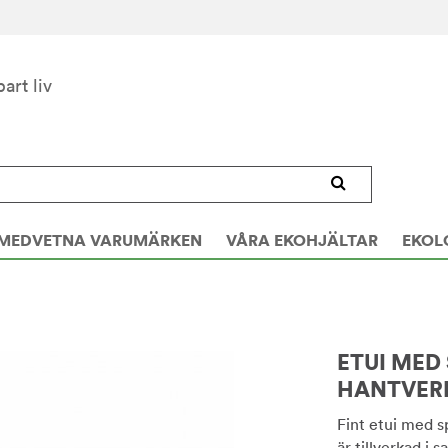
bart liv
MEDVETNA VARUMÄRKEN
VÅRA EKOHJÄLTAR
EKOL
ETUI MED
HANTVER
Fint etui med 
är tillverkad i 