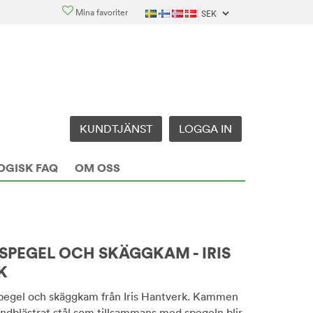
Mina favoriter
KUNDTJÄNST
LOGGA IN
OGISK FAQ
OM OSS
 SPEGEL OCH SKÄGGKAM - IRIS
K
spegel och skäggkam från Iris Hantverk. Kammen
sandblästrat stål som tillsammans med spegeln blir