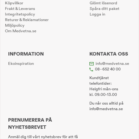
Köpvillkor
Glömt lösenord
Frakt & Leverans
Spåra ditt paket
Integritetspolicy
Logga in
Returer & Reklamationer
Miljöpolicy
Om Medvetna.se
INFORMATION
KONTAKTA OSS
Ekoinspiration
info@medvetna.se
08 - 652 40 00
Kundtjänst
telefontider:
Helgfri mån-ons
kl. 09.00-13.00
Du når oss alltid på
info@medvetna.se
PRENUMERERA PÅ
NYHETSBREVET
Anmäl dig till vårt nyhetsbrev för att få