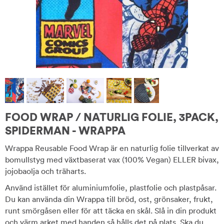
FOOD WRAP / NATURLIG FOLIE, 3PACK,
SPIDERMAN - WRAPPA
Wrappa Reusable Food Wrap är en naturlig folie tillverkat av
bomullstyg med växtbaserat vax (100% Vegan) ELLER bivax,
jojobaolja och träharts.
Använd istället för aluminiumfolie, plastfolie och plastpåsar.
Du kan använda din Wrappa till bröd, ost, grönsaker, frukt,
runt smörgåsen eller för att täcka en skål. Slå in din produkt
och värm arket med handen så hålls det på plats. Ska du