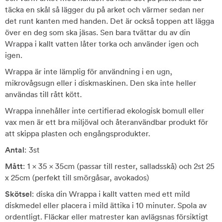
täcka en skål så lägger du på arket och värmer sedan ner
det runt kanten med handen. Det är också toppen att lägga
över en deg som ska jäsas. Sen bara tvättar du av din
Wrappa i kallt vatten låter torka och använder igen och
igen.
Wrappa är inte lämplig för användning i en ugn,
mikrovågsugn eller i diskmaskinen. Den ska inte heller
användas till rått kött.
Wrappa innehåller inte certifierad ekologisk bomull eller
vax men är ett bra miljöval och återanvändbar produkt för
att skippa plasten och engångsprodukter.
Antal
: 3st
Mått
: 1 x 35 x 35cm (passar till rester, salladsskå) och 2st 25
x 25cm (perfekt till smörgåsar, avokados)
Skötsel
: diska din Wrappa i kallt vatten med ett mild
diskmedel eller placera i mild ättika i 10 minuter. Spola av
ordentligt. Fläckar eller matrester kan avlägsnas försiktigt