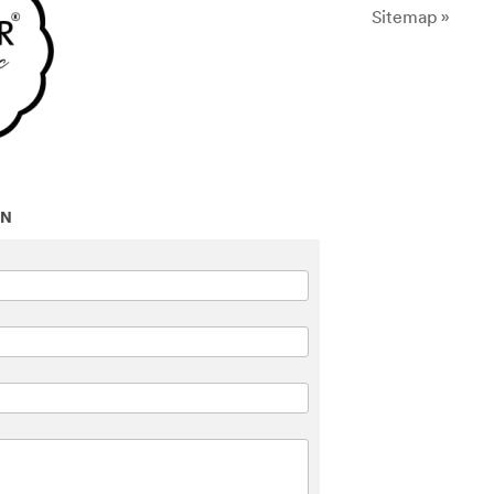
Sitemap »
ON