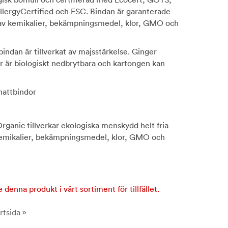
lergyCertified och FSC. Bindan är garanterade
r av kemikalier, bekämpningsmedel, klor, GMO och
indan är tillverkat av majsstärkelse. Ginger
r är biologiskt nedbrytbara och kartongen kan
 nattbindor
rganic tillverkar ekologiska menskydd helt fria
 kemikalier, bekämpningsmedel, klor, GMO och
e denna produkt i vårt sortiment för tillfället.
rtsida »