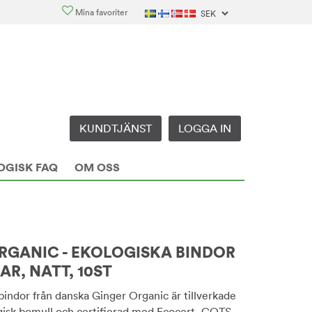
Mina favoriter
KUNDTJÄNST
LOGGA IN
OGISK FAQ
OM OSS
RGANIC - EKOLOGISKA BINDOR
R, NATT, 10ST
bindor från danska Ginger Organic är tillverkade
gisk bomull och certifierad med Ecocert, GOTS,