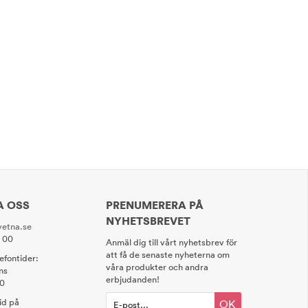
A OSS
PRENUMERERA PÅ
NYHETSBREVET
etna.se
0 00
Anmäl dig till vårt nyhetsbrev för
att få de senaste nyheterna om
lefontider:
våra produkter och andra
ns
erbjudanden!
00
tid på
OK