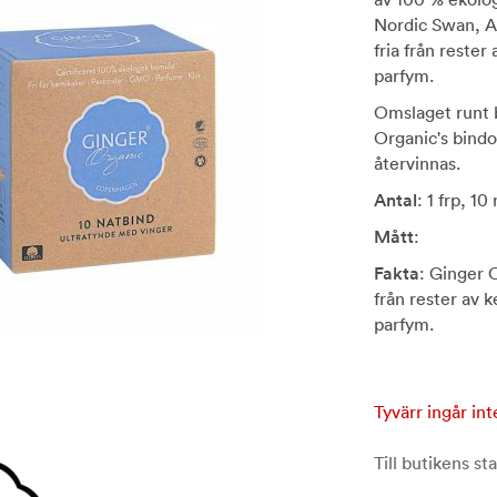
Nordic Swan, Al
fria från reste
parfym.
Omslaget runt b
Organic's bindo
återvinnas.
Antal
: 1 frp, 10
Mått
:
Fakta
: Ginger O
från rester av
parfym.
Tyvärr ingår int
Till butikens sta