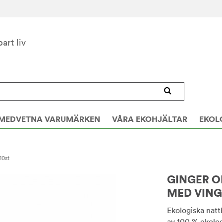
bart liv
MEDVETNA VARUMÄRKEN
VÅRA EKOHJÄLTAR
EKOL
10st
GINGER O
MED VINGA
Ekologiska natt
av 100 % ekolo