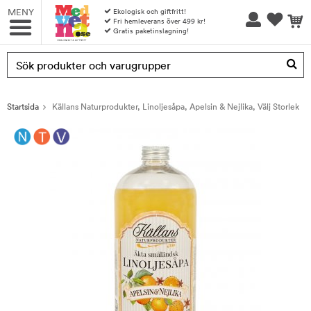
MENY
Ekologisk och giftfritt!
Fri hemleverans över 499 kr!
Gratis paketinslagning!
Produkten har blivit tillagd i varukorgen
Startsida
Källans Naturprodukter, Linoljesåpa, Apelsin & Nejlika, Välj Storlek