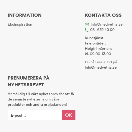
INFORMATION
KONTAKTA OSS
Ekoinspiration
info@medvetna.se
08 - 652 40 00
Kundtjänst
telefontider:
Helgfri mån-ons
kl. 09.00-13.00
Du når oss alltid på
info@medvetna.se
PRENUMERERA PÅ
NYHETSBREVET
Anmäl dig till vårt nyhetsbrev för att få
de senaste nyheterna om våra
produkter och andra erbjudanden!
OK