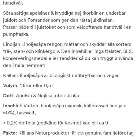
handtvål.
Söta saftiga apelsiner & kryddiga nejlikorblir en underbar
juldoft och Pomander som ger den rätta julkänslan.
Passar både till julstöket och som väldoftande handtvål i en
pumpflaska.
Linoljan Linoljesåpa rengör, mättar och skyddar alla sorters
trä-, sten- och klinkergolv. Den innehåller inga ftalater, SLS,
konserveringsmedel eller tensider så du kan tryggt använda
den i hela hemmet!
Källans linoljesåpa är biologiskt nedbrytbar och vegan
Volym
: 1 liter eller 0,5 l
Doft
: Apelsin & Nejlika, eterisk olja
Innehåll
: Vatten, linoljesåpa (svensk, kallpressad linolja >
50%), havssalt,
< 0,2% doftolja (godkänd för kosmetika). pH ca 9
Fakta
: Källans Naturprodukter är ett genuint familjeföretag