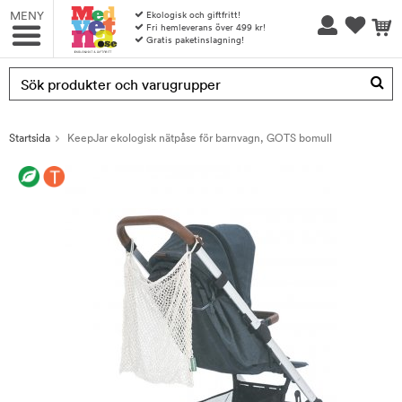
MENY
Ekologisk och giftfritt!
Fri hemleverans över 499 kr!
Gratis paketinslagning!
Produkten har blivit tillagd i varukorgen
Startsida
KeepJar ekologisk nätpåse för barnvagn, GOTS bomull