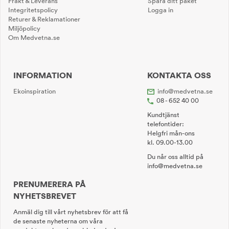
Frakt & Leverans
Spåra ditt paket
Integritetspolicy
Logga in
Returer & Reklamationer
Miljöpolicy
Om Medvetna.se
INFORMATION
KONTAKTA OSS
Ekoinspiration
info@medvetna.se
08 - 652 40 00
Kundtjänst
telefontider:
Helgfri mån-ons
kl. 09.00-13.00
Du når oss alltid på
info@medvetna.se
PRENUMERERA PÅ
NYHETSBREVET
Anmäl dig till vårt nyhetsbrev för att få
de senaste nyheterna om våra