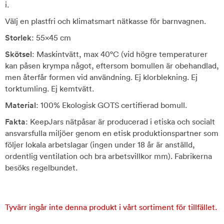
i.
Välj en plastfri och klimatsmart nätkasse för barnvagnen.
Storlek
: 55x45 cm
Skötsel
: Maskintvätt, max 40°C (vid högre temperaturer
kan påsen krympa något, eftersom bomullen är obehandlad,
men återfår formen vid användning. Ej klorblekning. Ej
torktumling. Ej kemtvätt.
Material
: 100% Ekologisk GOTS certifierad bomull.
Fakta
: KeepJars nätpåsar är producerad i etiska och socialt
ansvarsfulla miljöer genom en etisk produktionspartner som
följer lokala arbetslagar (ingen under 18 år är anställd,
ordentlig ventilation och bra arbetsvillkor mm). Fabrikerna
besöks regelbundet.
Tyvärr ingår inte denna produkt i vårt sortiment för tillfället.