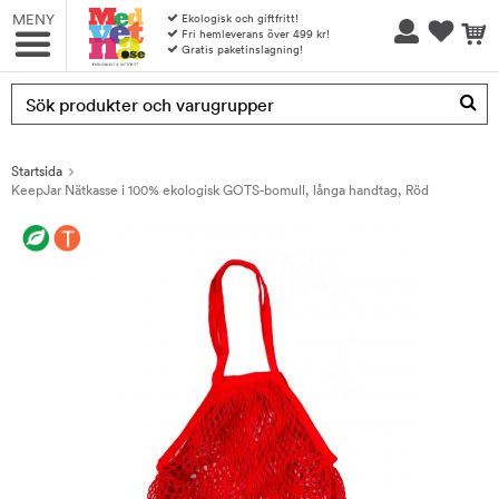
MENY
Ekologisk och giftfritt!
Fri hemleverans över 499 kr!
Gratis paketinslagning!
Produkten har blivit tillagd i varukorgen
Startsida
KeepJar Nätkasse i 100% ekologisk GOTS-bomull, långa handtag, Röd