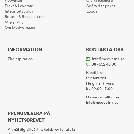
Köpvillkor
Glömt lösenord
Frakt & Leverans
Spåra ditt paket
Integritetspolicy
Logga in
Returer & Reklamationer
Miljöpolicy
Om Medvetna.se
INFORMATION
KONTAKTA OSS
Ekoinspiration
info@medvetna.se
08 - 652 40 00
Kundtjänst
telefontider:
Helgfri mån-ons
kl. 09.00-13.00
Du når oss alltid på
info@medvetna.se
PRENUMERERA PÅ
NYHETSBREVET
Anmäl dig till vårt nyhetsbrev för att få