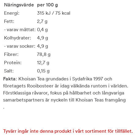
Näringsvärde
per 100 g
Energi:
315 kJ / 75 kcal
Fett:
2,7 g
- varav mättat:
0,4 g
Kolhydrater:
4,9 g
- varav socker:
4,9 g
Fibrer:
78,8 g
Protein:
12,7 g
Salt:
0,15 g
Fakta
: Khoisan Tea grundades i Sydafrika 1997 och
företagets Rooibosteer är idag välkända runtom i världen.
Förstklassiga råvaror, fokus på hållbarhet och långvariga
samarbetspartners är nyckeln till Khoisan Teas framgång
.
Tyvärr ingår inte denna produkt i vårt sortiment för tillfället.