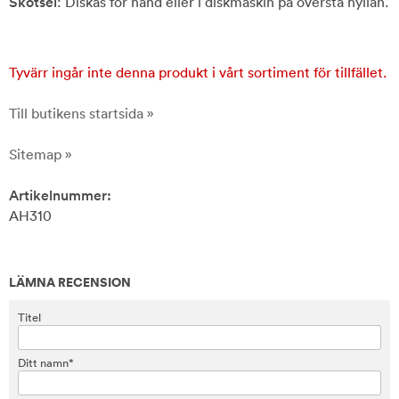
Skötsel
: Diskas för hand eller i diskmaskin på översta hyllan.
Tyvärr ingår inte denna produkt i vårt sortiment för tillfället.
Till butikens startsida »
Sitemap »
Artikelnummer:
AH310
LÄMNA RECENSION
Titel
Ditt namn*