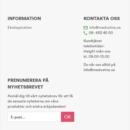
INFORMATION
KONTAKTA OSS
Ekoinspiration
info@medvetna.se
08 - 652 40 00
Kundtjänst
telefontider:
Helgfri mån-ons
kl. 09.00-13.00
Du når oss alltid på
info@medvetna.se
PRENUMERERA PÅ
NYHETSBREVET
Anmäl dig till vårt nyhetsbrev för att få
de senaste nyheterna om våra
produkter och andra erbjudanden!
OK