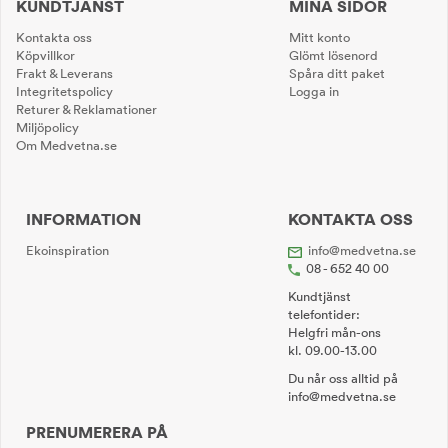
KUNDTJÄNST
MINA SIDOR
Kontakta oss
Mitt konto
Köpvillkor
Glömt lösenord
Frakt & Leverans
Spåra ditt paket
Integritetspolicy
Logga in
Returer & Reklamationer
Miljöpolicy
Om Medvetna.se
INFORMATION
KONTAKTA OSS
Ekoinspiration
info@medvetna.se
08 - 652 40 00
Kundtjänst
telefontider:
Helgfri mån-ons
kl. 09.00-13.00
Du når oss alltid på
info@medvetna.se
PRENUMERERA PÅ