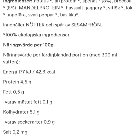
Ingredienser:
Potatis *, ärtprotein *, spenat * (8%), broccoli
* (8%), MANDELPROTEIN *, havssalt, jaggery *, vitlök *, lök
*, ingefära, svartpeppar *, basilika*.
Innehåller NÖTTER och spår av SESAMFRÖN.
*100% ekologiska ingredienser
Näringsvärde per 100g
Näringsvärde per färdigblandad portion (med 300 ml
vatten):
Energi 177 kJ / 42,3 kcal
Protein 4,5 g
Fett 0,5 g
-varav mättat fett 0,1 g
Kolhydrater 5,1 g
-varav sockerarter 0,9 g
Salt 0,2 mg