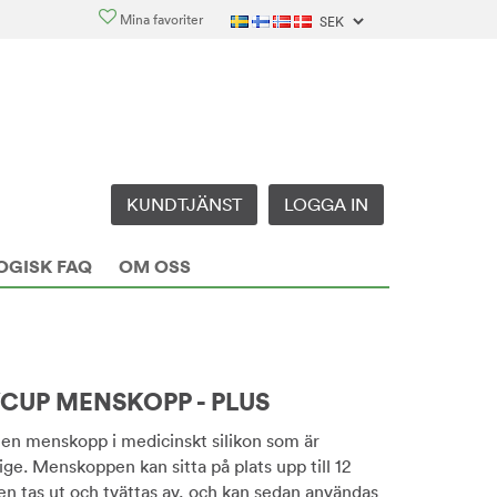
Mina favoriter
KUNDTJÄNST
LOGGA IN
OGISK FAQ
OM OSS
UP MENSKOPP - PLUS
en menskopp i medicinskt silikon som är
rige. Menskoppen kan sitta på plats upp till 12
n tas ut och tvättas av, och kan sedan användas