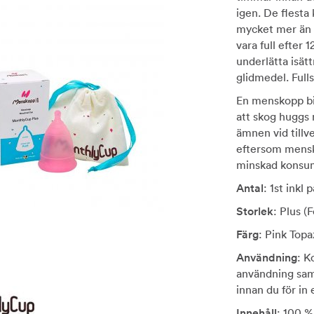
igen. De flesta
mycket mer än 
vara full efter 
underlätta isät
glidmedel. Full
En menskopp bidr
att skog huggs 
ämnen vid till
eftersom mensk
minskad konsumt
Antal
: 1st inkl 
Storlek
: Plus (
Färg
: Pink Topa
Användning
: K
användning samt
innan du för in
Innehåll
: 100 %