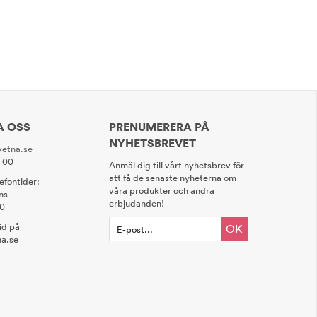
A OSS
PRENUMERERA PÅ
NYHETSBREVET
etna.se
0 00
Anmäl dig till vårt nyhetsbrev för
att få de senaste nyheterna om
lefontider:
våra produkter och andra
ns
erbjudanden!
00
tid på
OK
a.se