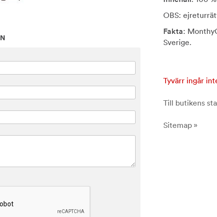
OBS: ejreturrä
Fakta
: MonthyC
ON
Sverige.
Tyvärr ingår int
Till butikens sta
Sitemap »