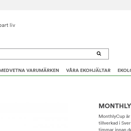
bart liv
MEDVETNA VARUMÄRKEN
VÅRA EKOHJÄLTAR
EKOL
MONTHLYC
MonthlyCup är 
tillverkad i Sve
timmar innan de