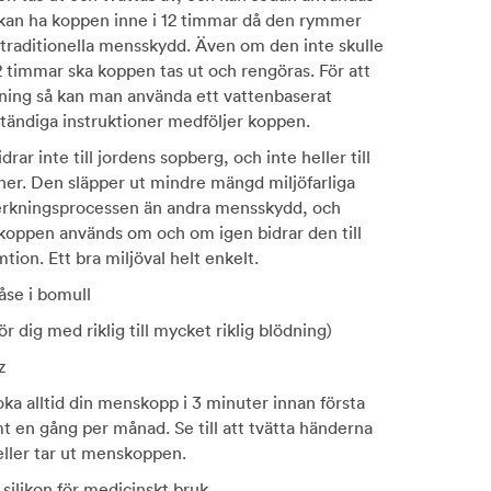
 kan ha koppen inne i 12 timmar då den rymmer
traditionella mensskydd. Även om den inte skulle
12 timmar ska koppen tas ut och rengöras. För att
tning så kan man använda ett vattenbaserat
ständiga instruktioner medföljer koppen.
ar inte till jordens sopberg, och inte heller till
ner. Den släpper ut mindre mängd miljöfarliga
verkningsprocessen än andra mensskydd, och
oppen används om och om igen bidrar den till
ion. Ett bra miljöval helt enkelt.
påse i bomull
För dig med riklig till mycket riklig blödning)
z
oka alltid din menskopp i 3 minuter innan första
 en gång per månad. Se till att tvätta händerna
 eller tar ut menskoppen.
 silikon för medicinskt bruk.