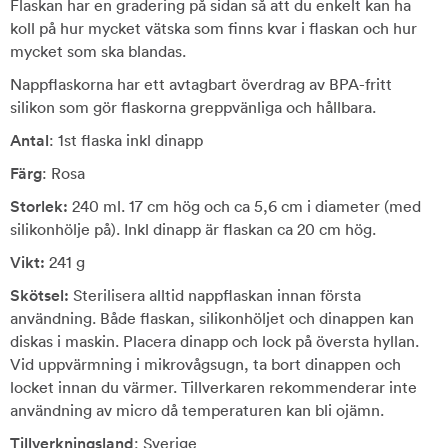
Flaskan har en gradering på sidan så att du enkelt kan ha
koll på hur mycket vätska som finns kvar i flaskan och hur
mycket som ska blandas.
Nappflaskorna har ett avtagbart överdrag av BPA-fritt
silikon som gör flaskorna greppvänliga och hållbara.
Antal
: 1st flaska inkl dinapp
Färg
: Rosa
Storlek:
240 ml. 17 cm hög och ca 5,6 cm i diameter (med
silikonhölje på). Inkl dinapp är flaskan ca 20 cm hög.
Vikt:
241 g
Skötsel:
Sterilisera alltid nappflaskan innan första
användning. Både flaskan, silikonhöljet och dinappen kan
diskas i maskin. Placera dinapp och lock på översta hyllan.
Vid uppvärmning i mikrovågsugn, ta bort dinappen och
locket innan du värmer. Tillverkaren rekommenderar inte
användning av micro då temperaturen kan bli ojämn.
Tillverkningsland
: Sverige