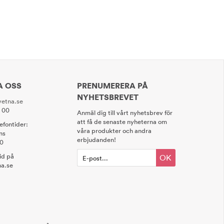
A OSS
PRENUMERERA PÅ
NYHETSBREVET
etna.se
0 00
Anmäl dig till vårt nyhetsbrev för
att få de senaste nyheterna om
lefontider:
våra produkter och andra
ns
erbjudanden!
00
tid på
OK
a.se