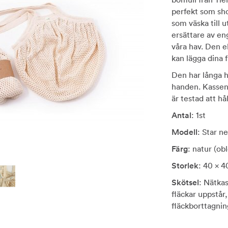
perfekt som sho
som väska till u
ersättare av eng
våra hav. Den e
kan lägga dina f
Den har långa h
handen. Kassen 
är testad att hål
Antal
: 1st
Modell
: Star ne
Färg
: natur (obl
Storlek
: 40 x 4
Skötsel
: Nätkas
fläckar uppstår,
fläckborttagni