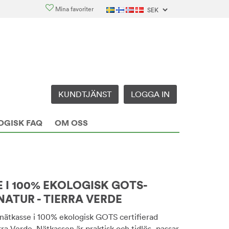
Mina favoriter
KUNDTJÄNST
LOGGA IN
OGISK FAQ
OM OSS
 I 100% EKOLOGISK GOTS-
NATUR - TIERRA VERDE
nätkasse i 100% ekologisk GOTS certifierad
rra Verde. Nätkassen är praktisk och tidlös, passar