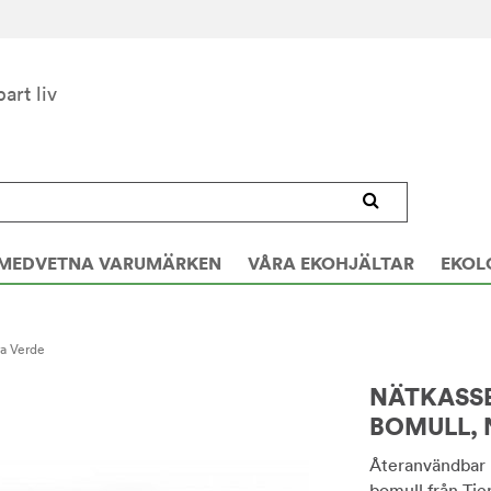
bart liv
MEDVETNA VARUMÄRKEN
VÅRA EKOHJÄLTAR
EKOL
ra Verde
NÄTKASSE
BOMULL, 
Återanvändbar 
bomull från Tie