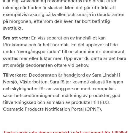
klär dig. Användning rekommenderas inte direkt efter
rakning när huden är skadad. Men det går utmärkt att
exempelvis raka sig på kvällen och smörja in deodoranten
på morgonen, eftersom den även tar bort befintlig
svettlukt.
Bra att veta:
En viss separation av innehållet kan
förekomma och är helt normalt. En del upplever att de
under ”övergångsperioden” till en aluminiumfri deodorant
svettas mer eller luktar mer. Upplever du detta är det bara
att smörja deodoranten oftare vid behov.
Tillverkare:
Deodoranten är handgjord av Sara Lindahl i
Norsjö, Västerbotten. Sara följer kosmetikalagstiftningen
och skyldigheter för ansvarig person med exempelvis
säkerhetsbedömningar och märkning av produkter, god
tillverkningssed och anmälan av produkter till EU:s
Cosmetic Products Notification Portal (CPNP).
Tyvärr ingår inte denna produkt i vårt sortiment för tillfället.