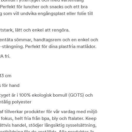
 Perfekt för luncher och snacks och ett bra
g som vill undvika engångsplast eller folie till
itstark, lätt och enkel att rengöra.
tentäta sömmar, handtagsrem och en enkel och
stängning. Perfekt för dina plastfria matlådor.
A fri.
 13 cm
s för hand
rtyget är i 100% ekologisk bomull (GOTS) och
ntålig polyester
f tillverkar produkter för vår vardag med miljö
 fokus, helt fria från bpa, bly och ftalater. Keep
ättvis handel, stödjer långsiktig sysselsättning,
ortbildning för de anställda. Alla produkter är