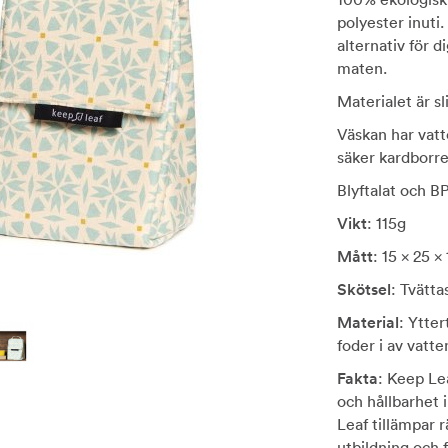
polyester inuti.
alternativ för di
maten.
Materialet är sl
Väskan har vat
säker kardborre-
Blyftalat och BP
Vikt
: 115g
Mått
: 15 x 25 x
Skötsel
: Tvätta
Material
: Ytte
foder i av vatte
Fakta
: Keep Lea
och hållbarhet i
Leaf tillämpar r
utbildning och f