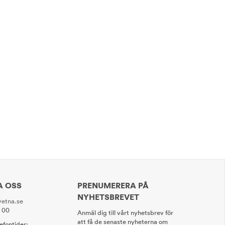
A OSS
PRENUMERERA PÅ
NYHETSBREVET
etna.se
0 00
Anmäl dig till vårt nyhetsbrev för
att få de senaste nyheterna om
lefontider: