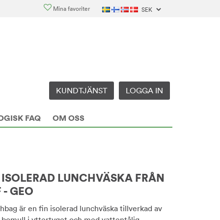
Mina favoriter
KUNDTJÄNST
LOGGA IN
OGISK FAQ
OM OSS
 ISOLERAD LUNCHVÄSKA FRÅN
 - GEO
bag är en fin isolerad lunchväska tillverkad av
bomull i yttertyget och med vattentålig