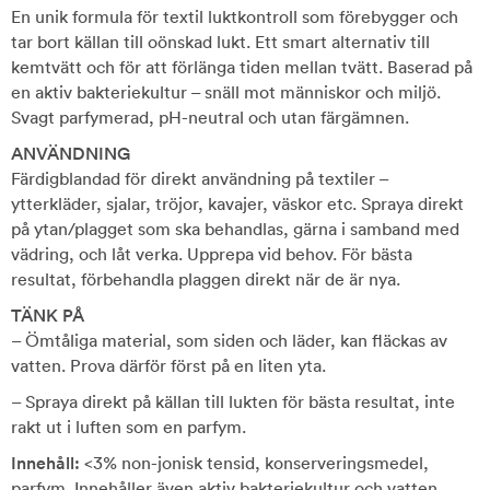
En unik formula för textil luktkontroll som förebygger och
tar bort källan till oönskad lukt. Ett smart alternativ till
kemtvätt och för att förlänga tiden mellan tvätt. Baserad på
en aktiv bakteriekultur – snäll mot människor och miljö.
Svagt parfymerad, pH-neutral och utan färgämnen.
ANVÄNDNING
Färdigblandad för direkt användning på textiler –
ytterkläder, sjalar, tröjor, kavajer, väskor etc. Spraya direkt
på ytan/plagget som ska behandlas, gärna i samband med
vädring, och låt verka. Upprepa vid behov. För bästa
resultat, förbehandla plaggen direkt när de är nya.
TÄNK PÅ
– Ömtåliga material, som siden och läder, kan fläckas av
vatten. Prova därför först på en liten yta.
– Spraya direkt på källan till lukten för bästa resultat, inte
rakt ut i luften som en parfym.
Innehåll:
<3% non-jonisk tensid, konserveringsmedel,
parfym. Innehåller även aktiv bakteriekultur och vatten.