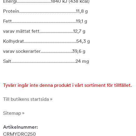
Energi............................1840 kJ (438 kcal)
Protein...............................................11,8 g
Fett.....................................................19,1 g
varav mättat fett............................12,7 g
Kolhydrat...........................................54,3 g
varav sockerarter..........................39,6 g
Salt.....................................................24 mg
Tyvärr ingår inte denna produkt i vårt sortiment för tillfället.
Till butikens startsida »
Sitemap »
Artikelnummer:
CRMYDRC250