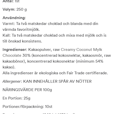
Antal
: 1st
Volym
: 250 g
Användning
:
Varmt: Ta två matskedar choklad och blanda med din
värmda favoritmjölk.
Kall: Ta två matskedar choklad och mixa med mjölk och is
till önskad konsistens.
Ingredienser
: Kakaopulver, raw
Creamy Coconut Mylk
Chocolate
30% (koncentrerad kokosnektar, kakaosmör, raw
kakaobönor), koncentrerad kokosnektar (minimum 54%
kakao).
Alla ingredienser är ekologiska och Fair Trade certifierade.
Allergener
: KAN INNEHÅLLER SPÅR AV NÖTTER
NÄRINGSVÄRDE PER 100g
En Portion: 25g
Portioner/förpackning: 10st