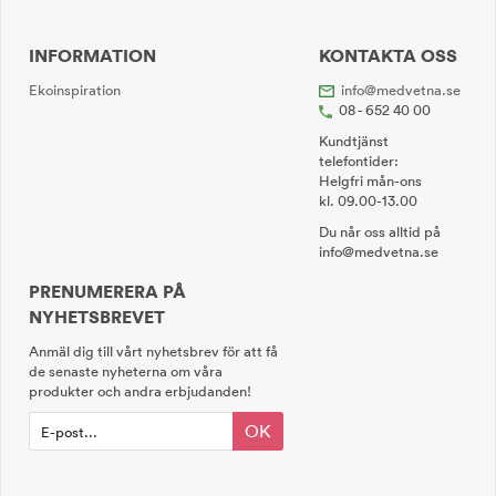
INFORMATION
KONTAKTA OSS
Ekoinspiration
info@medvetna.se
08 - 652 40 00
Kundtjänst
telefontider:
Helgfri mån-ons
kl. 09.00-13.00
Du når oss alltid på
info@medvetna.se
PRENUMERERA PÅ
NYHETSBREVET
Anmäl dig till vårt nyhetsbrev för att få
de senaste nyheterna om våra
produkter och andra erbjudanden!
OK